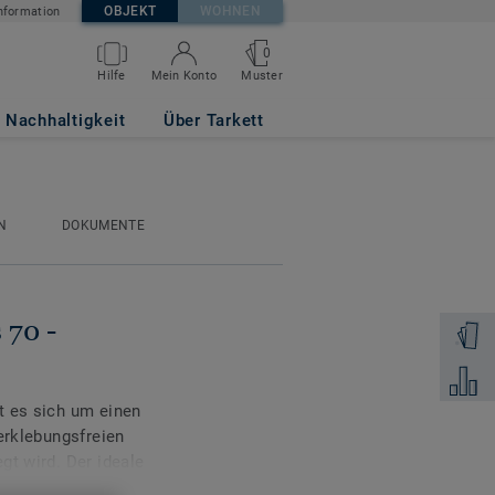
OBJEKT
WOHNEN
nformation
0
Muster
Hilfe
Mein Konto
k BEIGE
Nachhaltigkeit
Über Tarkett
N
DOKUMENTE
 70 -
Muster 
Zum Ver
t es sich um einen
erklebungsfreien
gt wird. Der ideale
en, die über Nacht