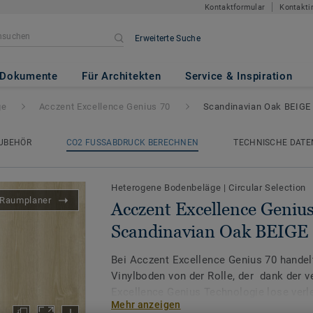
Kontaktformular
Kontakti
Erweiterte Suche
ce Genius 70
- Scandinavian Oa
Dokumente
Für Architekten
Service & Inspiration
ge
Acczent Excellence Genius 70
Scandinavian Oak BEIGE
UBEHÖR
CO2 FUSSABDRUCK BERECHNEN
TECHNISCHE DATE
Heterogene Bodenbeläge
|
Circular Selection
Raumplaner
Acczent Excellence Genius
Scandinavian Oak BEIGE
Bei Acczent Excellence Genius 70 handel
Vinylboden von der Rolle, der dank der v
Excellence Genius Technologie lose verle
Mehr anzeigen
Bodenbelag für Neubau oder Renovierung