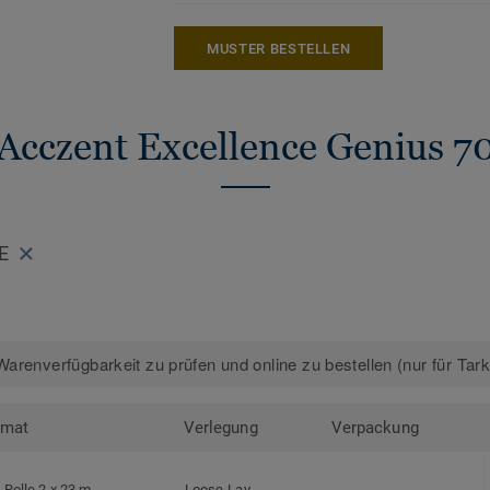
kreislauffähigen Bodenbelagskollektione
nach dem Gebrauch.
MUSTER BESTELLEN
Mehr über unsere heterogenen Bodenbelä
Heterogene Bodenbeläge
Acczent Excellence Genius 7
E
arenverfügbarkeit zu prüfen und online zu bestellen (nur für Tar
rmat
Verlegung
Verpackung
Rolle 2 x 23 m
Loose-Lay