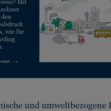
ieren? Mit
echner
e den
ßabdruck
, wie Sie
ycling
n.
CHNEN
nische und umweltbezogene 