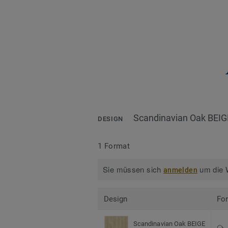
Scandinavian Oak BEIG
DESIGN
1 Format
Sie müssen sich
um die W
anmelden
Design
Fo
Scandinavian Oak BEIGE