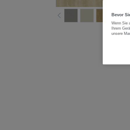
Bevor Sie
Wenn Sie a
Ihrem Gerä
Alle
unsere Ma