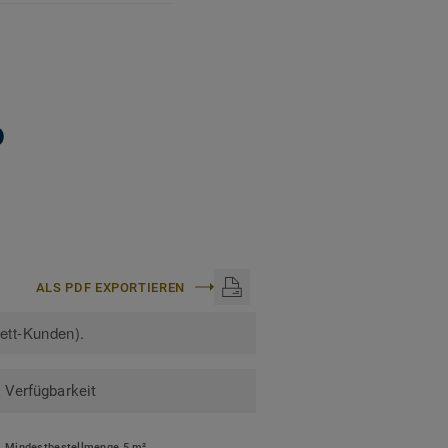
n. Recyclingfähig auch
ge erfahren:
0
ALS PDF EXPORTIEREN
kett-Kunden).
Verfügbarkeit
Mindestbestellmenge 5 m²