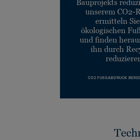
Bauprojekts reduz
unserem CO2-R
ermitteln Si
ökologischen Fu
und finden heraus
ihn durch Rec
reduziere
CO2 FUSSABDRUCK BERE
Tech