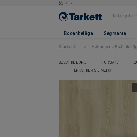
DE
Acczent Excellen
Bodenbeläge
Segmente
Startseite
Heterogene Bodenbelä
BESCHREIBUNG
FORMATE
Z
ERFAHREN SIE MEHR