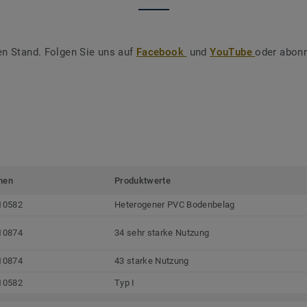
en Stand. Folgen Sie uns auf
Facebook
und
YouTube
oder abonn
men
Produktwerte
10582
Heterogener PVC Bodenbelag
10874
34 sehr starke Nutzung
10874
43 starke Nutzung
10582
Typ I