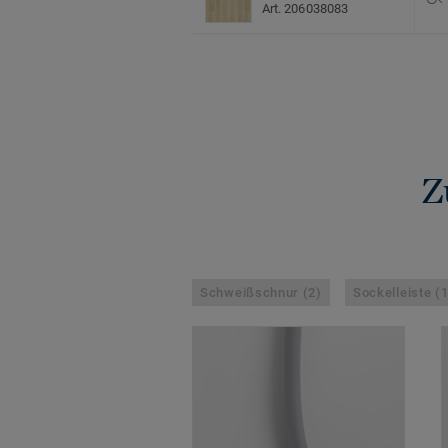
Art. 206038083
Z
Schweißschnur (2)
Sockelleiste (1