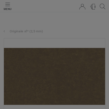
0
MENU
Originale xf² (2,5 mm)