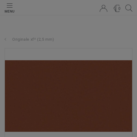
0
MENU
Originale xf² (2,5 mm)