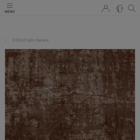
0
MENU
DESSO &Ex Nature