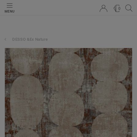
0
MENU
DESSO &Ex Nature