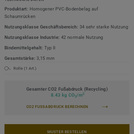
Teil unserer
Tarkett Circular Selection
, unseren
Produktart:
Homogener PVC-Bodenbelag auf
nachhaltigen und kreislauffähigen
Schaumrücken
Bodenbelagskollektionen. Recyclingfähig auch nach dem
Nutzungsklasse Geschäftsbereich:
34 sehr starke Nutzung
Gebrauch.
Nutzungsklasse Industrie:
42 normale Nutzung
Mehr über unsere homogenen Bodenbeläge erfahren:
Bindemittelgehalt:
Typ II
Homogene Bodenbeläge
Gesamtstärke:
3,15 mm
Rolle (1 Art.)
Gesamter CO2 Fußabdruck (Recycling)
2
8.43 kg CO
/m
2
CO2 FUSSABDRUCK BERECHNEN
MUSTER BESTELLEN