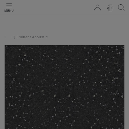
0
MENU
iQ Eminent Acoustic