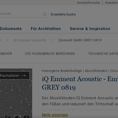
Kontaktformular
Kontakti
Erweiterte Suche
tic
- Eminent DARK GREY 081
Dokumente
Für Architekten
Service & Inspiration
e
iQ Eminent Acoustic
Eminent DARK GREY 0819
UBEHÖR
CO2 FUSSABDRUCK BERECHNEN
TECHNISCHE DATE
Homogene Bodenbeläge
|
Akustikboden
|
Circ
Raumplaner
iQ Eminent Acoustic - E
GREY 0819
Der Akustikboden iQ Eminent Acoustic e
den Füßen und reduziert den Trittschall 
zur perfekten Wahl für gewerbliche Berei
Mehr anzeigen
Geräuschreduzierung erforderlich ist.