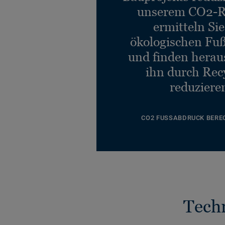
unserem CO2-R
ermitteln Si
ökologischen Fu
und finden heraus
ihn durch Rec
reduziere
CO2 FUSSABDRUCK BERE
Tech