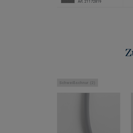
Art. 21172819
Z
Schweißschnur (2)