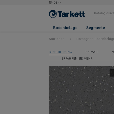
DE
iQ Eminent Acous
Bodenbeläge
Segmente
Startseite
Homogene Bodenbeläg
BESCHREIBUNG
FORMATE
Z
ERFAHREN SIE MEHR