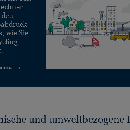
echner
e den
ßabdruck
, wie Sie
ycling
n.
CHNEN
nische und umweltbezogene 