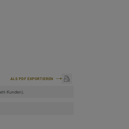
e erfahren:
Homogene
ALS PDF EXPORTIEREN
kett-Kunden).