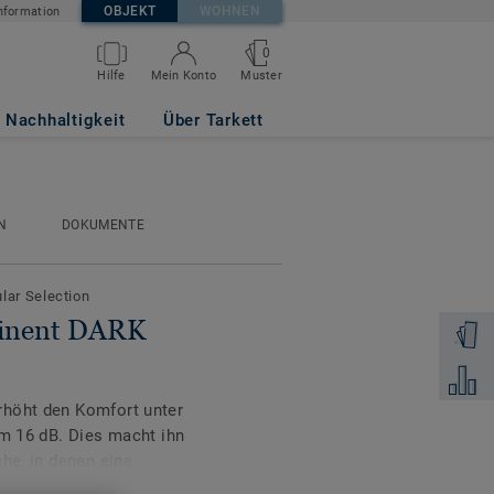
OBJEKT
WOHNEN
nformation
0
Muster
Hilfe
Mein Konto
9
Nachhaltigkeit
Über Tarkett
N
DOKUMENTE
ular Selection
minent DARK
Muster 
Zum Ver
rhöht den Komfort unter
um 16 dB. Dies macht ihn
che, in denen eine