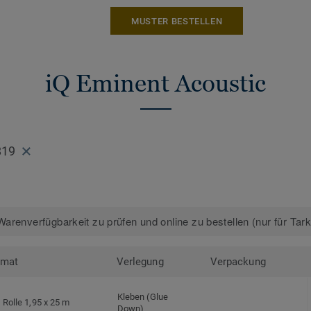
MUSTER BESTELLEN
Mehr über unsere homogenen Bodenbeläg
Bodenbeläge
iQ Eminent Acoustic
819
arenverfügbarkeit zu prüfen und online zu bestellen (nur für Tar
rmat
Verlegung
Verpackung
Kleben (Glue
Rolle 1,95 x 25 m
Down)