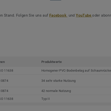
en Stand. Folgen Sie uns auf
Facebook
und
YouTube
oder abonn
men
Produktwerte
SO 11638
Homogener PVC-Bodenbelag auf Schaumrück
10874
34 sehr starke Nutzung
10874
42 normale Nutzung
SO 11638
Typ II