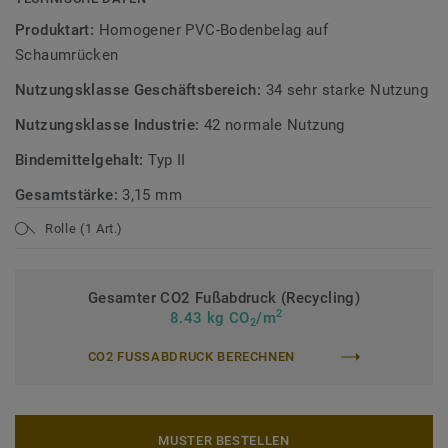
Teil unserer
Tarkett Circular Selection
, unseren
Produktart:
Homogener PVC-Bodenbelag auf
nachhaltigen und kreislauffähigen
Schaumrücken
Bodenbelagskollektionen. Recyclingfähig auch nach dem
Nutzungsklasse Geschäftsbereich:
34 sehr starke Nutzung
Gebrauch.
Nutzungsklasse Industrie:
42 normale Nutzung
Mehr über unsere homogenen Bodenbeläge erfahren:
Bindemittelgehalt:
Typ II
Homogene Bodenbeläge
Gesamtstärke:
3,15 mm
Rolle (1 Art.)
Gesamter CO2 Fußabdruck (Recycling)
2
8.43 kg CO
/m
2
CO2 FUSSABDRUCK BERECHNEN
MUSTER BESTELLEN