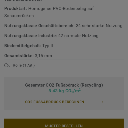
Teil unserer
Tarkett Circular Selection
, unseren
Produktart:
Homogener PVC-Bodenbelag auf
nachhaltigen und kreislauffähigen
Schaumrücken
Bodenbelagskollektionen. Recyclingfähig auch nach dem
Nutzungsklasse Geschäftsbereich:
34 sehr starke Nutzung
Gebrauch.
Nutzungsklasse Industrie:
42 normale Nutzung
Mehr über unsere homogenen Bodenbeläge erfahren:
Bindemittelgehalt:
Typ II
Homogene Bodenbeläge
Gesamtstärke:
3,15 mm
Rolle (1 Art.)
Gesamter CO2 Fußabdruck (Recycling)
2
8.43 kg CO
/m
2
CO2 FUSSABDRUCK BERECHNEN
MUSTER BESTELLEN