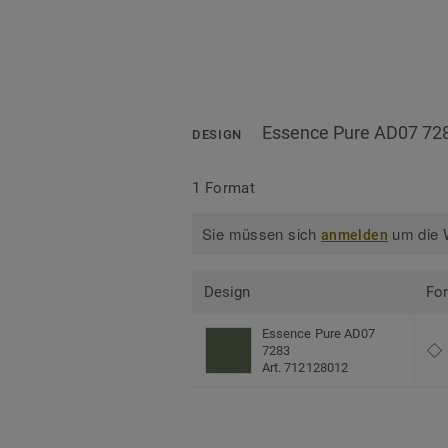
Essence Pure AD07 72
DESIGN
1 Format
Sie müssen sich
um die W
anmelden
Design
Fo
Essence Pure AD07
7283
Art. 712128012