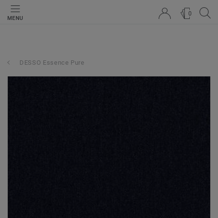
0
MENU
DESSO Essence Pure