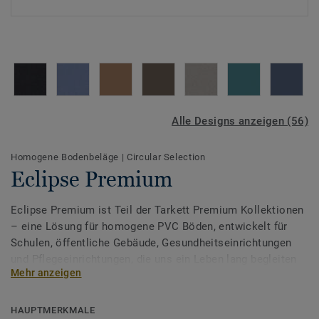
Alle Designs anzeigen (56)
Homogene Bodenbeläge
|
Circular Selection
Eclipse Premium
Eclipse Premium ist Teil der Tarkett Premium Kollektionen
– eine Lösung für homogene PVC Böden, entwickelt für
Schulen, öffentliche Gebäude, Gesundheitseinrichtungen
und Pflegeeinrichtungen, die uns ein Leben lang begleiten
Mehr anzeigen
und schützen.
Die Kollektion ist in 56 Farben erhältlich und umfasst zwei
HAUPTMERKMALE