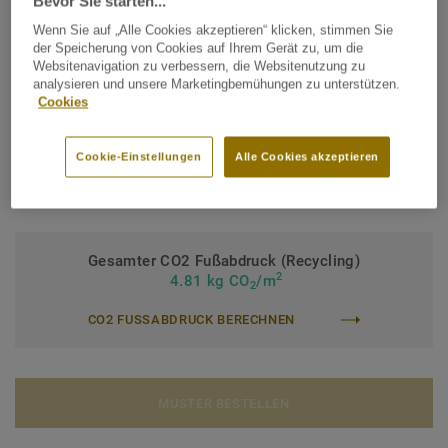
Bevor Sie starten...
TECHNISCHE DATEN
Wenn Sie auf „Alle Cookies akzeptieren“ klicken, stimmen Sie
der Speicherung von Cookies auf Ihrem Gerät zu, um die
Produktart:
Homogener PVC Bodenbelag
Websitenavigation zu verbessern, die Websitenutzung zu
analysieren und unsere Marketingbemühungen zu unterstützen.
Bindemittelgehalt:
Typ I
Cookies
Nutzungsklasse Geschäftsbereich:
34 sehr starke Nutzung
Cookie-Einstellungen
Alle Cookies akzeptieren
Nutzungsklasse Industrie:
43 starke Nutzung
Oberflächenvergütung:
Premium Pro
Gesamter CO2 Fußabdruck (Recycling)
2
4.81 kg CO
/m
2
CO2 FUSSABDRUCK BERECHNEN
MUSTER BESTELLEN