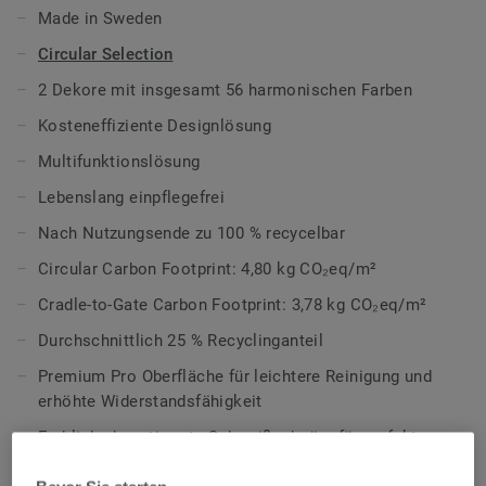
Designvarianten: Classic und Spirit.
Made in Sweden
Classic kombiniert helle und dunkle Farbtöne für eine
Circular Selection
starke, kontrastreiche Wirkung.
2 Dekore mit insgesamt 56 harmonischen Farben
Spirit setzt auf eine dezente Gestaltung mit niedrigem
Kosteneffiziente Designlösung
Kontrast, basierend auf warmen und kühlen Neutralfarben
Multifunktionslösung
sowie frischen Akzenttönen.
Lebenslang einpflegefrei
Alle Designs verfügen über eine nicht-richtungsgebundenes
Nach Nutzungsende zu 100 % recycelbar
Design, mit der sich Atmosphäre und Funktionalität gezielt
Circular Carbon Footprint: 4,80 kg CO₂eq/m²
steuern lassen – unabhängig von der Nutzung des Raumes.
Cradle-to-Gate Carbon Footprint: 3,78 kg CO₂eq/m²
Teil unserer
Tarkett Circular Selection
, unseren
Durchschnittlich 25 % Recyclinganteil
nachhaltigen und kreislauffähigen
Bodenbelagskollektionen. Recyclingfähig auch nach dem
Premium Pro Oberfläche für leichtere Reinigung und
Gebrauch.
erhöhte Widerstandsfähigkeit
Farblich abgestimmte Schweißschnüre für perfekte
Mehr über unsere homogenen Bodenbeläge erfahren:
Abschlüsse
Homogene Bodenbeläge