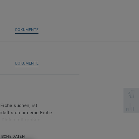
DOKUMENTE
DOKUMENTE
Wählen 
 Eiche suchen, ist
Wählen 
ndelt sich um eine Eiche
 Dielen mit großen
fregenden Variationen in
ISCHE DATEN