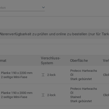
bton
arenverfügbarkeit zu prüfen und online zu bestellen (nur für Tar
Verschluss-
rmat
Oberfläche
Ver
System
Proteco Hartwachs
Planke 190 x 2200 mm
2-lock
Öl
Clic
2 seitige Mini-Fase
Stark gebürstet
Proteco Hartwachs
Planke 190 x 2000 mm
Öl
2-lock
Clic
2 seitige Mini-Fase
Stained
Stark gebürstet