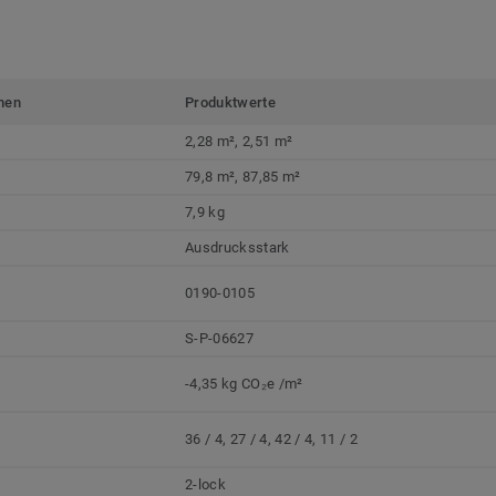
men
Produktwerte
2,28 m², 2,51 m²
79,8 m², 87,85 m²
7,9 kg
Ausdrucksstark
0190-0105
S-P-06627
-4,35 kg CO₂e /m²
36 / 4, 27 / 4, 42 / 4, 11 / 2
2-lock