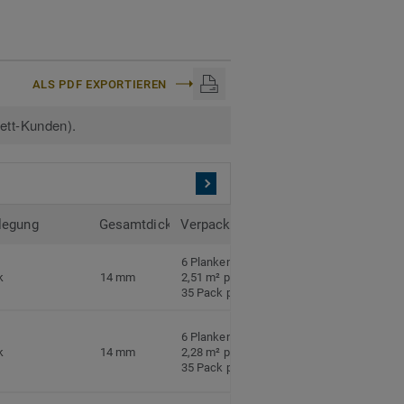
ALS PDF EXPORTIEREN
kett-Kunden).
legung
Gesamtdicke
Verpackung
6 Planken pro Pack
k
14 mm
2,51 m² pro Pack
35 Pack pro Palette
6 Planken pro Pack
k
14 mm
2,28 m² pro Pack
35 Pack pro Palette