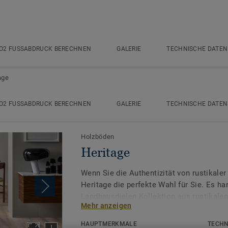
O2 FUSSABDRUCK BERECHNEN
GALERIE
TECHNISCHE DATEN
age
O2 FUSSABDRUCK BERECHNEN
GALERIE
TECHNISCHE DATEN
Holzböden
Heritage
Wenn Sie die Authentizität von rustikaler
Heritage die perfekte Wahl für Sie. Es ha
Landhausdielen Kollektion aus rustikalen
Mehr anzeigen
Ästen und dunklen Rissen sowie einer au
Farbe und Struktur.
HAUPTMERKMALE
TECHN