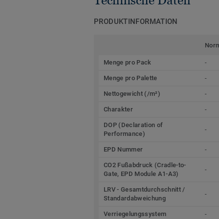
Technische Daten
PRODUKTINFORMATION
Nor
Menge pro Pack
-
Menge pro Palette
-
Nettogewicht (/m²)
-
Charakter
-
DOP (Declaration of
-
Performance)
EPD Nummer
-
CO2 Fußabdruck (Cradle-to-
-
Gate, EPD Module A1-A3)
LRV - Gesamtdurchschnitt /
-
Standardabweichung
Verriegelungssystem
-