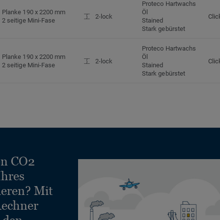
Proteco Hartwachs
Planke 190 x 2200 mm
Öl
2-lock
Clic
2 seitige Mini-Fase
Stained
Stark gebürstet
Proteco Hartwachs
Planke 190 x 2200 mm
Öl
2-lock
Clic
2 seitige Mini-Fase
Stained
Stark gebürstet
en CO2
Ihres
ieren? Mit
echner
e den