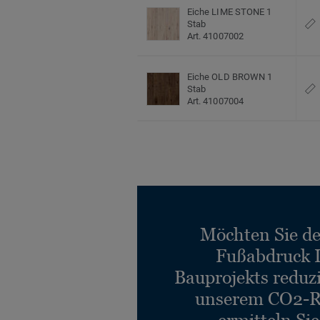
Eiche LIME STONE 1
Stab
Art. 41007002
Eiche OLD BROWN 1
Stab
Art. 41007004
Möchten Sie d
Fußabdruck 
Bauprojekts reduz
unserem CO2-R
ermitteln Si