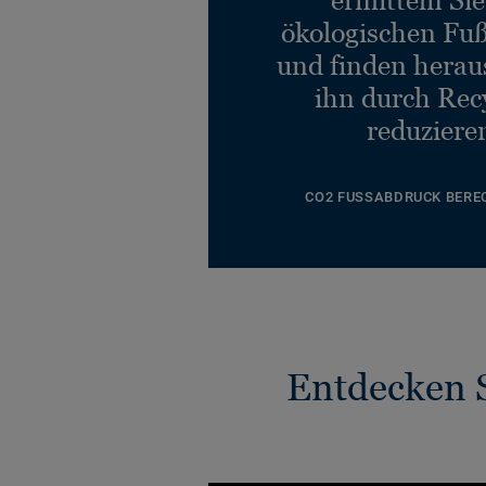
ökologischen Fu
und finden heraus
ihn durch Rec
reduziere
CO2 FUSSABDRUCK BERE
Entdecken S