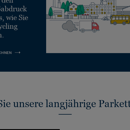
ßabdruck
, wie Sie
ycling
n.
CHNEN
ie unsere langjährige Parket