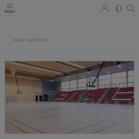
0
MENU
Indoor Sportböden