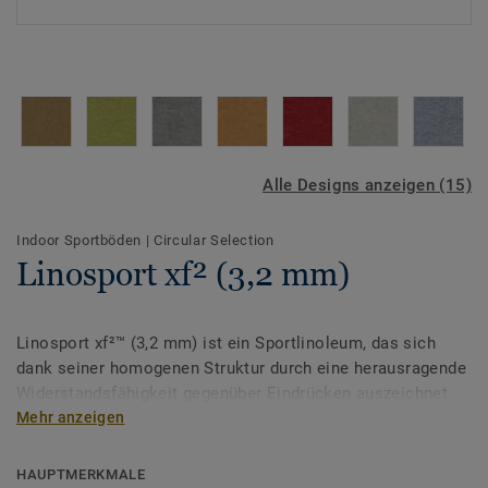
Alle Designs anzeigen (15)
Indoor Sportböden
|
Circular Selection
Linosport xf² (3,2 mm)
Linosport xf²™ (3,2 mm) ist ein Sportlinoleum, das sich
dank seiner homogenen Struktur durch eine herausragende
Widerstandsfähigkeit gegenüber Eindrücken auszeichnet.
Der Linoleum Sportboden wird werkseitig mit unserer
Mehr anzeigen
einzigartigen xf²-Oberflächenausrüstung versehen, die für
extreme Widerstandsfähigkeit, einfache Reinigung und
HAUPTMERKMALE