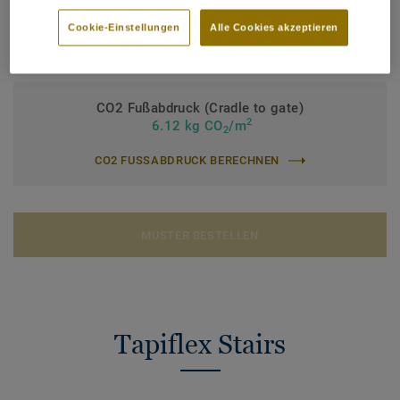
Nutzungsklasse Industrie:
42 normale Nutzung, 43 starke
Nutzung
Cookie-Einstellungen
Alle Cookies akzeptieren
Gesamtstärke:
3,30 mm
CO2 Fußabdruck (Cradle to gate)
2
6.12 kg CO
/m
2
CO2 FUSSABDRUCK BERECHNEN
MUSTER BESTELLEN
Tapiflex Stairs