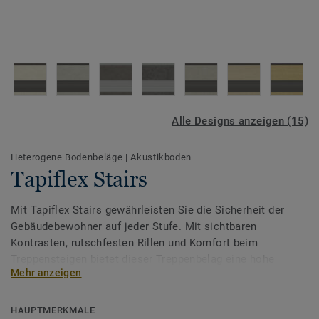
Alle Designs anzeigen (15)
Heterogene Bodenbeläge
|
Akustikboden
Tapiflex Stairs
Mit Tapiflex Stairs gewährleisten Sie die Sicherheit der
Gebäudebewohner auf jeder Stufe. Mit sichtbaren
Kontrasten, rutschfesten Rillen und Komfort beim
Treppensteigen bietet dieser Treppenbelag eine hohe
Mehr anzeigen
Verschleißfestigkeit.
Der Treppenbelag besteht aus 15 inspirierten Designs,
HAUPTMERKMALE