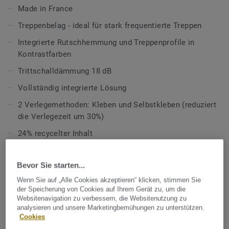
darunter Holz, Mineralien und Unifarben, die eine
Made in France
einheitliche Umgebung schaffen und eine Ergänzung zu
Treppenbelag - ideal für stark frequentierte Treppen
unseren Boden- und Wandbelägen darstellen.
Integrierte Rutschhemmung und Treppenprofile in
Mit einem Sortiment kontrastreicher Farben und Dekoren
Kontrastfarben
ist der Treppenbelag Tapiflex Stairs eine
Trittschalldämmung 18 dB
Bodenbelagslösung, die auf Treppen für mehr Sicherheit
und Trittschalldämmung sorgt.
Vollständig integrierte Lösung
2 Verlegemethoden: Kleben und Selbstkleben (reduziert
Kombinierbar mit
Tapiflex Bodenbelägen
. Ausgestattet mit
die Verlegezeit um 30%)
der Top Clean XP-Oberfläche für hohe Widerstandsfähigkeit
und kosteneffiziente Reinigung.
24% recycelter Inhalt
TECHNISCHE DATEN
Bevor Sie starten...
Produktart:
PVC Bodenbelag mit einer Schaumstoffschicht
Wenn Sie auf „Alle Cookies akzeptieren“ klicken, stimmen Sie
der Speicherung von Cookies auf Ihrem Gerät zu, um die
Bindemittelgehalt:
Typ I
Websitenavigation zu verbessern, die Websitenutzung zu
analysieren und unsere Marketingbemühungen zu unterstützen.
Nutzungsklasse Geschäftsbereich:
34 sehr starke Nutzung
Cookies