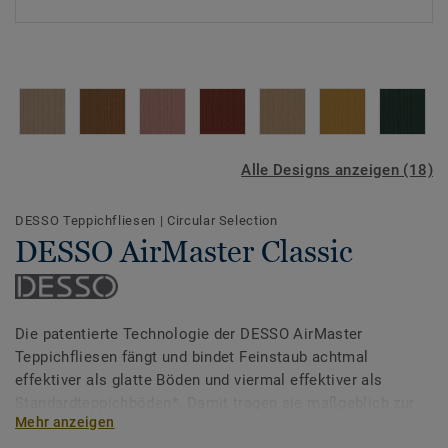
Alle Designs anzeigen (18)
DESSO Teppichfliesen
|
Circular Selection
DESSO AirMaster Classic
Die patentierte Technologie der DESSO AirMaster
Teppichfliesen fängt und bindet Feinstaub achtmal
effektiver als glatte Böden und viermal effektiver als
Standardteppichböden*. Damit tragen sie maßgeblich zur
Mehr anzeigen
Verbesserung der Luftqualität in Arbeits- und Wohnräumen