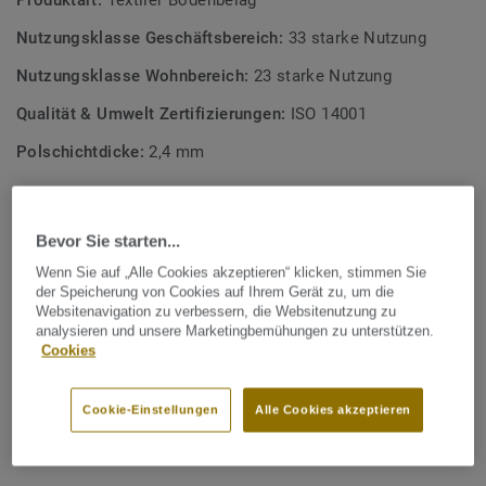
Produktart:
Textiler Bodenbelag
Gebrauch.
Nutzungsklasse Geschäftsbereich:
33 starke Nutzung
Mehr über DESSO Teppichfliesen erfahren:
Selbstliegende
DESSO Teppichfliesen
Nutzungsklasse Wohnbereich:
23 starke Nutzung
Qualität & Umwelt Zertifizierungen:
ISO 14001
*Basierend auf dem GUI-Testbericht AirMaster® 090225-01
DF mit DESSO AirMaster® im Vergleich zu einem glatten
Polschichtdicke:
2,4 mm
Standardboden und zu einem strukturierten Standard-
Schlingenteppichboden (Medianwerte).
Gesamter CO2 Fußabdruck (Recycling)
2
0.81 kg CO
/m
Bevor Sie starten...
2
Wenn Sie auf „Alle Cookies akzeptieren“ klicken, stimmen Sie
CO2 FUSSABDRUCK BERECHNEN
der Speicherung von Cookies auf Ihrem Gerät zu, um die
Websitenavigation zu verbessern, die Websitenutzung zu
analysieren und unsere Marketingbemühungen zu unterstützen.
Cookies
MUSTER BESTELLEN
Cookie-Einstellungen
Alle Cookies akzeptieren