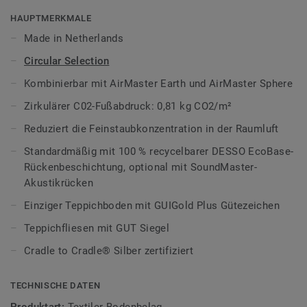
bei.
HAUPTMERKMALE
Die insgesamt 18 Farben der AirMaster Classic zeigen ein
Made in Netherlands
lineares Design, dessen raffinierte, unregelmäßig gewebte
Circular Selection
Streifen jedem Raum räumliche Tiefe, Schattenspiel und
Definition verleihen. Kombiniert man diese Teppichfliesen
Kombinierbar mit AirMaster Earth und AirMaster Sphere
mit den organischeren Oberflächen und Farben von
Zirkulärer C02-Fußabdruck: 0,81 kg CO2/m²
Airmaster Sphere und AirMaster Earth, entstehen reich
strukturierte Bodendesigns.
Reduziert die Feinstaubkonzentration in der Raumluft
Standardmäßig mit 100 % recycelbarer DESSO EcoBase-
DESSO AirMaster ist standardmäßig mit dem bitumenfreien
Rückenbeschichtung, optional mit SoundMaster-
EcoBase Rücken ausgestattet, der vollständig recycelt
Akustikrücken
werden kann.
Einziger Teppichboden mit GUIGold Plus Gütezeichen
Erfahren Sie mehr über
DESSO Airmaster
und wie er zur
Teppichfliesen mit GUT Siegel
Feinstaubreduktion beiträgt.
Cradle to Cradle® Silber zertifiziert
Teil unserer
Tarkett Circular Selection
, unseren
nachhaltigen und kreislauffähigen
TECHNISCHE DATEN
Bodenbelagskollektionen. Recyclingfähig auch nach dem