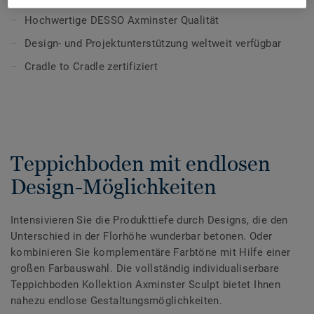
Beratung gewünscht : DESSO Axminster Sculpt wird
Hochwertige DESSO Axminster Qualität
ausschließlich als individuelle Sonderanfertigung
Design- und Projektunterstützung weltweit verfügbar
angeboten, welche eine besondere Bemusterung und
Beratung durch unsere Hospitality-Spezialisten beinhaltet.
Cradle to Cradle zertifiziert
Sollten Sie eine entsprechende Beratung wünschen,
nehmen wir gerne Kontakt zu Ihnen auf.
Teppichboden mit endlosen
Design-Möglichkeiten
Intensivieren Sie die Produkttiefe durch Designs, die den
Unterschied in der Florhöhe wunderbar betonen. Oder
kombinieren Sie komplementäre Farbtöne mit Hilfe einer
großen Farbauswahl. Die vollständig individualiserbare
Teppichboden Kollektion Axminster Sculpt bietet Ihnen
nahezu endlose Gestaltungsmöglichkeiten.