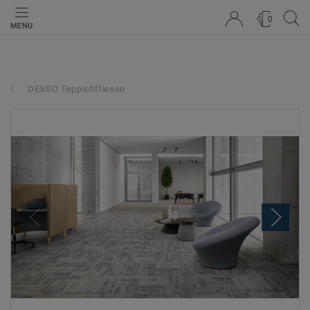
0
MENU
DESSO Teppichfliesen