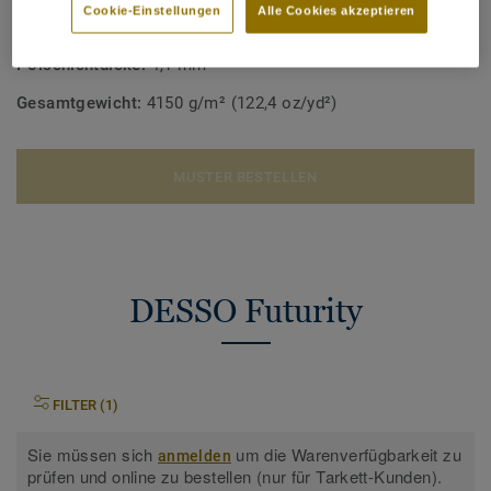
Cookie-Einstellungen
Alle Cookies akzeptieren
Nutzungsklasse Wohnbereich:
23 starke Nutzung
Polschichtdicke:
4,1 mm
Gesamtgewicht:
4150 g/m² (122,4 oz/yd²)
MUSTER BESTELLEN
DESSO Futurity
FILTER (1)
Sie müssen sich
um die Warenverfügbarkeit zu
anmelden
prüfen und online zu bestellen (nur für Tarkett-Kunden).