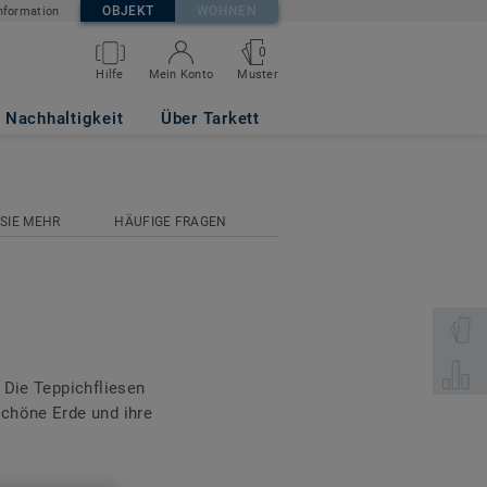
OBJEKT
WOHNEN
nformation
0
Muster
Hilfe
Mein Konto
Nachhaltigkeit
Über Tarkett
SIE MEHR
HÄUFIGE FRAGEN
Wählen 
Wählen 
 Die Teppichfliesen
chöne Erde und ihre
 auffälligen, wilden