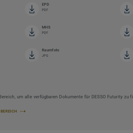
EPD
PDF
MHS
PDF
Raumfoto
JPG
reich, um alle verfügbaren Dokumente für DESSO Futurity zu f
-BEREICH