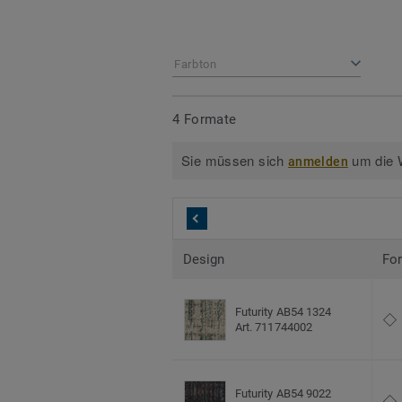
Farbton
4 Formate
Sie müssen sich
um die W
anmelden
Design
Fo
Futurity AB54 1324
Art. 711744002
Futurity AB54 9022