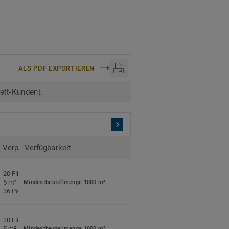
ALS PDF EXPORTIEREN
kett-Kunden).
Verpackung
Verfügbarkeit
20 Fliesen pro Pack
5 m² pro Pack
Mindestbestellmenge 1000 m²
36 Pack pro Palette
20 Fliesen pro Pack
5 m² pro Pack
Mindestbestellmenge 1000 m²