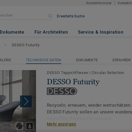
Kontaktformular
Kontakti
Erweiterte Suche
Dokumente
Für Architekten
Service & Inspiration
DESSO Futurity
ALERIE
TECHNISCHE DATEN
DOKUMENTE
ERFAHREN 
DESSO Teppichfliesen
|
Circular Selection
DESSO Futurity
Recyceln, erneuern, wieder wertschätzen:
DESSO Futurity sollen an unsere wunders
wertvollen Ressourcen erinnern.
Mehr anzeigen
Die unregelmäßige Optik gepaart mit einer