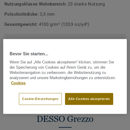
Bodenbelagskollektionen. Recyclingfähig auch nach dem
Nutzungsklasse Wohnbereich:
23 starke Nutzung
Gebrauch.
Polschichtdicke:
3,5 mm
Mehr über DESSO Teppichfliesen erfahren:
DESSO
Gesamtgewicht:
4100 g/m² (120,9 oz/yd²)
Teppichfliesen
Gesamter CO2 Fußabdruck (Recycling)
2
2.51 kg CO
/m
2
Bevor Sie starten...
CO2 FUSSABDRUCK BERECHNEN
Wenn Sie auf „Alle Cookies akzeptieren“ klicken, stimmen Sie
der Speicherung von Cookies auf Ihrem Gerät zu, um die
Websitenavigation zu verbessern, die Websitenutzung zu
analysieren und unsere Marketingbemühungen zu unterstützen.
Cookies
MUSTER BESTELLEN
Cookie-Einstellungen
Alle Cookies akzeptieren
DESSO Grezzo