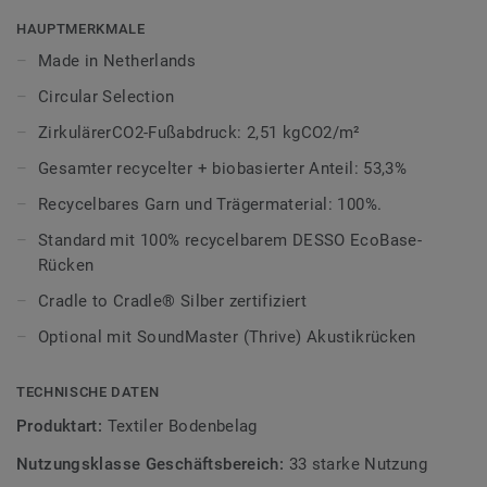
schützen.
HAUPTMERKMALE
Made in Netherlands
Die schroffe, unregelmäßige Webstruktur erzeugt eine
interessante Textur, welche Räumen optisch Größe, Tiefe
Circular Selection
und natürliche Bewegung verleiht. Bei näherer Betrachtung
ZirkulärerCO2-Fußabdruck: 2,51 kgCO2/m²
zeigt sich ein kompliziertes, einzigartiges Muster, bei dem
Gesamter recycelter + biobasierter Anteil: 53,3%
keine Fliese der anderen gleicht. Auf der Fläche verlegt
bilden die Teppichfliesen ein nahtloses Erscheinungsbild -
Recycelbares Garn und Trägermaterial: 100%.
perfekt für die Gestaltung einer raffinierten Oberfläche in
Standard mit 100% recycelbarem DESSO EcoBase-
einer Vielzahl von Arbeitsbereichen.
Rücken
DESSO Grezzo besteht aus 12 charakteristischen Farben.
Cradle to Cradle® Silber zertifiziert
Diese reichen von kühlen Betontönen, inspiriert von
Optional mit SoundMaster (Thrive) Akustikrücken
organischen Mineralien, bis hin zu wärmeren erdigen
Grüntönen und tonartigen Terrakotta-Brauntönen.
TECHNISCHE DATEN
DESSO Grezzo ist standardmäßig mit unserem EcoBase-
Produktart:
Textiler Bodenbelag
Rücken ausgestattet und Teil unserer
Tarkett Circular
Selection
, unseren nachhaltigen und kreislauffähigen
Nutzungsklasse Geschäftsbereich:
33 starke Nutzung