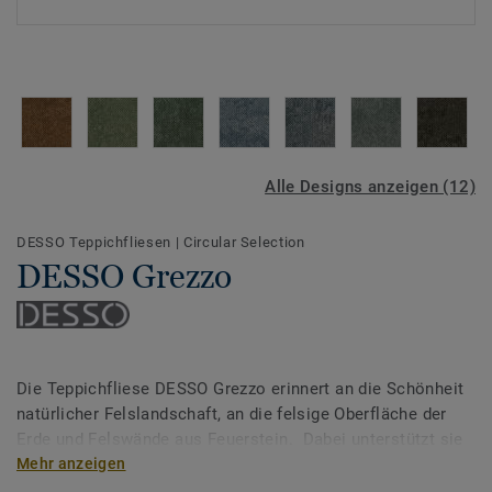
Alle Designs anzeigen (12)
DESSO Teppichfliesen
|
Circular Selection
DESSO Grezzo
Die Teppichfliese DESSO Grezzo erinnert an die Schönheit
natürlicher Felslandschaft, an die felsige Oberfläche der
Erde und Felswände aus Feuerstein. Dabei unterstützt sie
das kontinuierliches Engagement von Tarkett, die
Mehr anzeigen
empfindlichen natürlichen Ressourcen unserer Erde zu