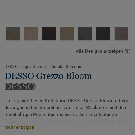
Alle Designs anzeigen (8)
DESSO Teppichfliesen
|
Circular Selection
DESSO Grezzo Bloom
Die Teppichfliesen Kollektion DESSO Grezzo Bloom ist von
der organischen Schönheit natürlicher Strukturen und den
reichhaltigen Pigmenten inspiriert, die in der Natur zu
finden sind. Dadurch holt sie die erholsame Kraft der Natur
Mehr anzeigen
nach drinnen und schafft ein Gefühl von ruhiger Energie.