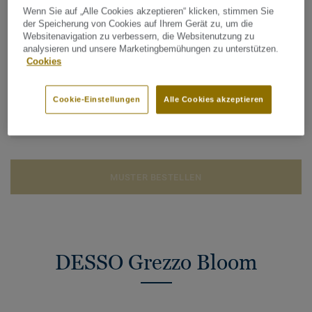
Teppichfliesen
Qualität & Umwelt Zertifizierungen:
ISO 14001
Wenn Sie auf „Alle Cookies akzeptieren“ klicken, stimmen Sie
der Speicherung von Cookies auf Ihrem Gerät zu, um die
Polschichtdicke:
3,5 mm
Websitenavigation zu verbessern, die Websitenutzung zu
analysieren und unsere Marketingbemühungen zu unterstützen.
Cookies
Gesamter CO2 Fußabdruck (Recycling)
2
2.51 kg CO
/m
2
Cookie-Einstellungen
Alle Cookies akzeptieren
CO2 FUSSABDRUCK BERECHNEN
MUSTER BESTELLEN
DESSO Grezzo Bloom