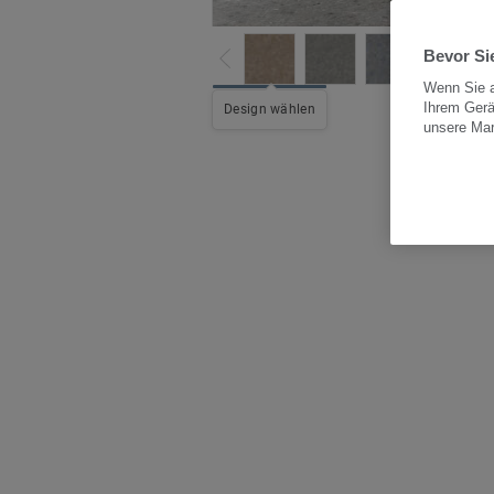
Bevor Sie
Wenn Sie a
Ihrem Gerä
Alle
Design wählen
unsere Ma