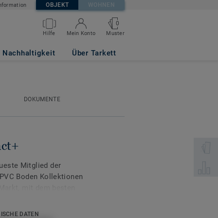
OBJEKT
WOHNEN
nformation
0
Muster
Hilfe
Mein Konto
Nachhaltigkeit
Über Tarkett
DOKUMENTE
act+
Wählen 
este Mitglied der
Wählen 
n PVC Boden Kollektionen
 Markt, mit dem besten
gkeit.
ISCHE DATEN