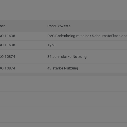
men
Produktwerte
SO 11638
PVC Bodenbelag mit einer Schaumstoffschicht
SO 11638
Typ I
SO 10874
34 sehr starke Nutzung
SO 10874
43 starke Nutzung