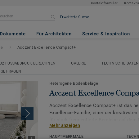
Kontaktformular
Kontakti
Erweiterte Suche
ce Compact+
Dokumente
Für Architekten
Service & Inspiration
ge
Acczent Excellence Compact+
O2 FUSSABDRUCK BERECHNEN
GALERIE
TECHNISCHE DATEN
IGE FRAGEN
Heterogene Bodenbeläge
Acczent Excellence Comp
Acczent Excellence Compact+ ist das neu
Excellence-Familie, einer der kreativste
für stark frequentierte Bereiche auf dem
Mehr anzeigen
Verhältnis von Trittschall- und Druckfesti
HAUPTMERKMALE
TECHN