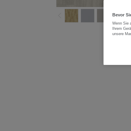
Bevor Sie
Wenn Sie a
Ihrem Gerä
Alle
unsere Ma