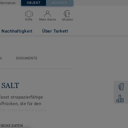
OBJEKT
WOHNEN
nformation
0
Muster
Hilfe
Mein Konto
Nachhaltigkeit
Über Tarkett
N
DOKUMENTE
k SALT
Muster 
asst strapazierfähige
Zum Ver
frücken, die für den
Als semi-professionelle
k frequentierte Räume wie
r.
ISCHE DATEN