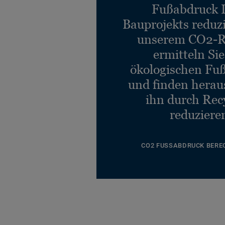
Fußabdruck 
Bauprojekts reduz
unserem CO2-R
ermitteln Si
ökologischen Fu
und finden heraus
ihn durch Rec
reduziere
CO2 FUSSABDRUCK BERE