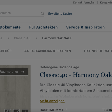
Kontaktformular
Kontakti
Erweiterte Suche
ony Oak SALT
Dokumente
Für Architekten
Service & Inspiration
ge
Classic 40
Harmony Oak SALT
UBEHÖR
CO2 FUSSABDRUCK BERECHNEN
TECHNISCHE DATE
Heterogene Bodenbeläge
Raumplaner
Classic 40 - Harmony Oa
Die Classic 40 Vinylboden Kollektion umf
Vinylböden mit komfortablem Schaumstof
Einsatz im Wohnbereich konzipiert sind. 
Mehr anzeigen
Kollektion eignet sie sich ideal für star
Eingangsbereiche, Flure oder Wohnzimme
HAUPTMERKMALE
TECHN