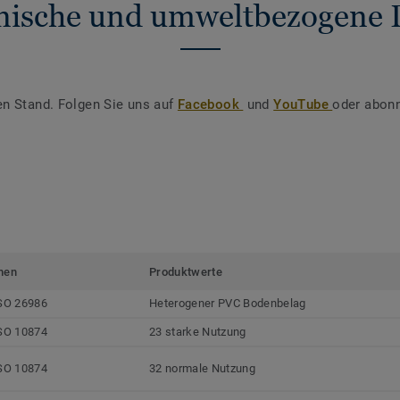
nische und umweltbezogene 
en Stand. Folgen Sie uns auf
Facebook
und
YouTube
oder abonn
men
Produktwerte
SO 26986
Heterogener PVC Bodenbelag
SO 10874
23 starke Nutzung
SO 10874
32 normale Nutzung