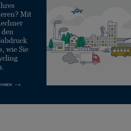
Ihres
ieren? Mit
echner
e den
ßabdruck
, wie Sie
ycling
n.
CHNEN