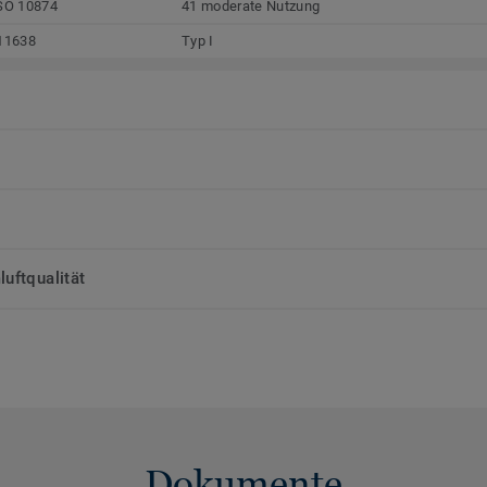
SO 10874
41 moderate Nutzung
11638
Typ I
uftqualität
Dokumente