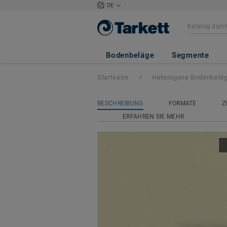
DE
Ruby 70
- Natur
Bodenbeläge
Segmente
Startseite
Heterogene Bodenbelä
BESCHREIBUNG
FORMATE
Z
ERFAHREN SIE MEHR