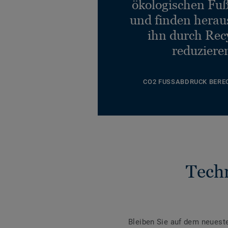
ökologischen Fu
und finden heraus
ihn durch Rec
reduziere
CO2 FUSSABDRUCK BERE
Tech
Bleiben Sie auf dem neuest