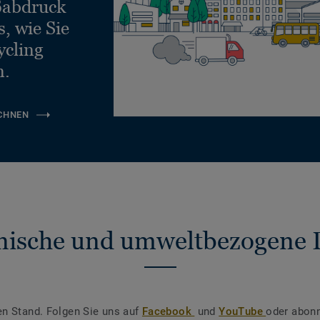
ßabdruck
, wie Sie
ycling
n.
CHNEN
nische und umweltbezogene 
en Stand. Folgen Sie uns auf
Facebook
und
YouTube
oder abonn