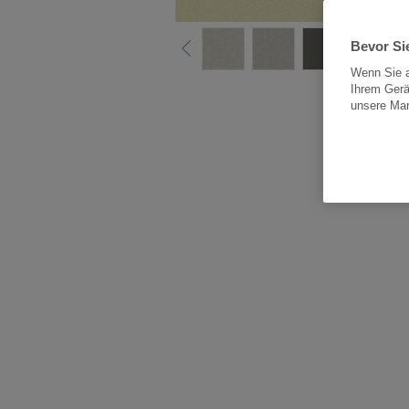
Bevor Sie
Wenn Sie a
Ihrem Gerä
Alle
unsere Ma