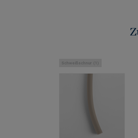
Z
Schweißschnur (1)