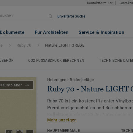
Kontaktformular
Kontakti
Erweiterte Suche
e LIGHT GREGE
Dokumente
Für Architekten
Service & Inspiration
ge
Ruby 70
Nature LIGHT GREGE
UBEHÖR
CO2 FUSSABDRUCK BERECHNEN
TECHNISCHE DATE
Heterogene Bodenbeläge
Raumplaner
Ruby 70 - Nature LIGHT
Ruby 70 ist ein kosteneffizienter Vinylb
Premiumeigenschaften und Rutschhemmk
Kollektion umfasst 33 der Natur nachem
Mehr anzeigen
denen realistische Holzmuster in weich
sowie eine Auswahl zeitloser Mineraldek
HAUPTMERKMALE
TECHN