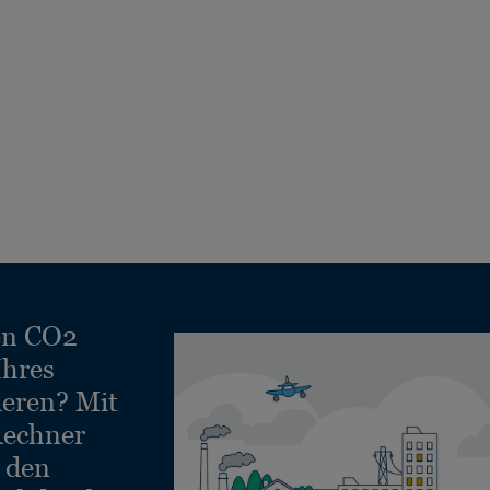
en CO2
Ihres
ieren? Mit
echner
e den