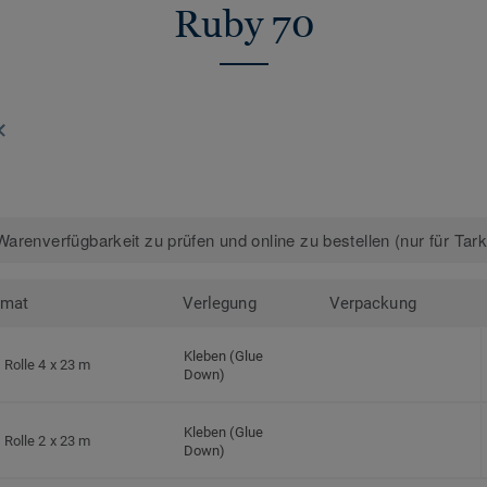
Ruby 70
arenverfügbarkeit zu prüfen und online zu bestellen (nur für Tar
rmat
Verlegung
Verpackung
Kleben (Glue
Rolle 4 x 23 m
Down)
Kleben (Glue
Rolle 2 x 23 m
Down)