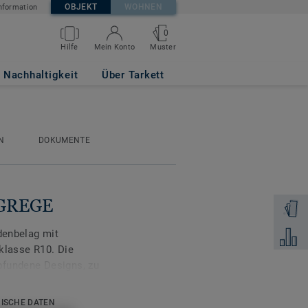
OBJEKT
WOHNEN
nformation
0
Muster
Hilfe
Mein Konto
Nachhaltigkeit
Über Tarkett
N
DOKUMENTE
 GREGE
Muster 
odenbelag mit
Zum Ver
lasse R10. Die
pfundene Designs, zu
en und dunklen Tönen
ore in den
ISCHE DATEN