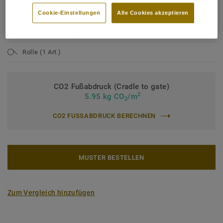
Nutzungsklasse Industrie:
43 starke Nutzung
Cookie-Einstellungen
Alle Cookies akzeptieren
Bindemittelgehalt:
Typ I
Nutzschichtdicke:
0,80 mm
Rolle (1 Art.)
CO2 Fußabdruck (Cradle to gate)
2
5.95 kg CO
/m
2
CO2 FUSSABDRUCK BERECHNEN
MUSTER BESTELLEN
Zum Vergleich hinzufügen