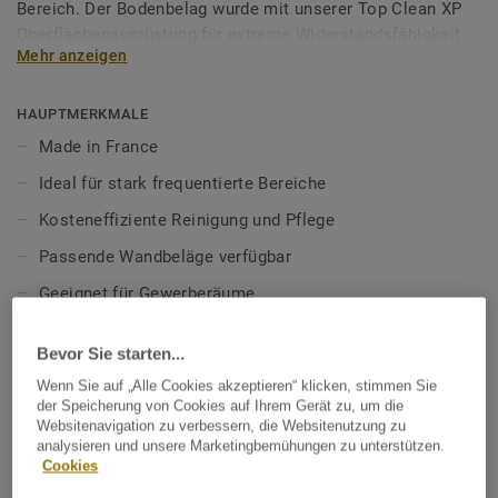
Bereich. Der Bodenbelag wurde mit unserer Top Clean XP
Oberflächenausrüstung für extreme Widerstandsfähigkeit
Mehr anzeigen
und kosteneffiziente Reinigung ausgestattet und ist
lebenslang einpflegefrei.
HAUPTMERKMALE
Mehr über unsere heterogenen Bodenbeläge erfahren:
Made in France
Heterogene Bodenbeläge
Ideal für stark frequentierte Bereiche
Kosteneffiziente Reinigung und Pflege
Passende Wandbeläge verfügbar
Geeignet für Gewerberäume
100% phthalatfrei
Bevor Sie starten...
TECHNISCHE DATEN
Wenn Sie auf „Alle Cookies akzeptieren“ klicken, stimmen Sie
der Speicherung von Cookies auf Ihrem Gerät zu, um die
Produktart:
Heterogener PVC Bodenbelag
Websitenavigation zu verbessern, die Websitenutzung zu
analysieren und unsere Marketingbemühungen zu unterstützen.
Nutzungsklasse Geschäftsbereich:
34 sehr starke Nutzung
Cookies