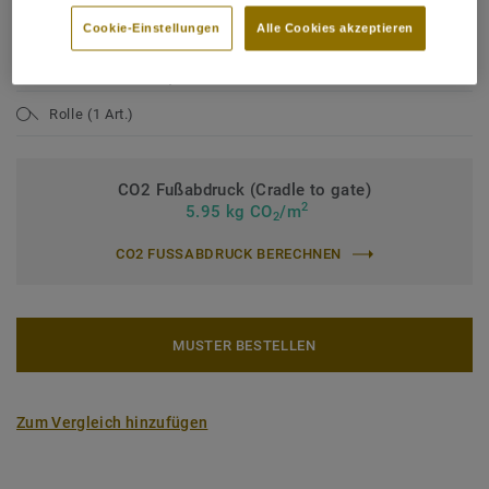
Nutzungsklasse Industrie:
43 starke Nutzung
Cookie-Einstellungen
Alle Cookies akzeptieren
Bindemittelgehalt:
Typ I
Nutzschichtdicke:
0,80 mm
Rolle (1 Art.)
CO2 Fußabdruck (Cradle to gate)
2
5.95 kg CO
/m
2
CO2 FUSSABDRUCK BERECHNEN
MUSTER BESTELLEN
Zum Vergleich hinzufügen