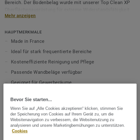
Bereich. Der Bodenbelag wurde mit unserer Top Clean XP
Oberflächenausrüstung für extreme Widerstandsfähigkeit
Mehr anzeigen
und kosteneffiziente Reinigung ausgestattet und ist
lebenslang einpflegefrei.
HAUPTMERKMALE
Mehr über unsere heterogenen Bodenbeläge erfahren:
Made in France
Heterogene Bodenbeläge
Ideal für stark frequentierte Bereiche
Kosteneffiziente Reinigung und Pflege
Passende Wandbeläge verfügbar
Geeignet für Gewerberäume
100% phthalatfrei
Bevor Sie starten...
TECHNISCHE DATEN
Wenn Sie auf „Alle Cookies akzeptieren“ klicken, stimmen Sie
der Speicherung von Cookies auf Ihrem Gerät zu, um die
Produktart:
Heterogener PVC Bodenbelag
Websitenavigation zu verbessern, die Websitenutzung zu
analysieren und unsere Marketingbemühungen zu unterstützen.
Nutzungsklasse Geschäftsbereich:
34 sehr starke Nutzung
Cookies