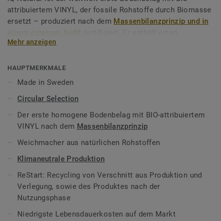
attribuiertem VINYL, der fossile Rohstoffe durch Biomasse
ersetzt – produziert nach dem
Massenbilanzprinzip und in
einem externen Audit
zertifiziert. Er enthält einen
Mehr anzeigen
natürlichen, phthalatfreien Weichmacher auf der Basis
pflanzlicher, erneuerbarer Ressourcen.
HAUPTMERKMALE
iQ Natural ist eine Bodenbelagslösung, die zu den
Made in Sweden
elastischen Bodenbelägen mit dem geringsten CO2-
Circular Selection
Fußabdruck auf dem Markt gehört. Über den gesamten
Produktlebenszyklus hinweg bietet das Produkt eine
Der erste homogene Bodenbelag mit BIO-attribuiertem
Lösung, die Treibhausgasemissionen um mehr als -60 % im
VINYL nach dem
Massenbilanzprinzip
Vergleich zu einem durchschnittlichen homogenen
Weichmacher aus natürlichen Rohstoffen
Vinylbodenbelag auf fossiler Basis* reduziert.
Klimaneutrale Produktion
Zudem ist iQ Natural
Reinraum geeignet
und gerade im
ReStart: Recycling von Verschnitt aus Produktion und
Krankenhaus (z.B.im Operationssaal) und der Forschung
Verlegung, sowie des Produktes nach der
gefragt, wo es um den Einsatz in sensiblen Bereichen mit
Nutzungsphase
absoluter Hygiene ankommt. Die strapazierfähige
Oberfläche ist für Schwerlast geeignet, pflegeleicht und
Niedrigste Lebensdauerkosten auf dem Markt