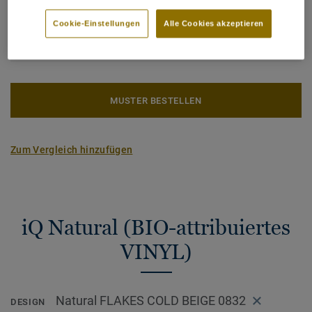
generischen EPD ERF20180176-CCI1-EN.
Gesamter CO2 Fußabdruck (Recycling)
2
3.09 kg CO
/m
2
Cookie-Einstellungen
Alle Cookies akzeptieren
CO2 FUSSABDRUCK BERECHNEN
MUSTER BESTELLEN
Zum Vergleich hinzufügen
iQ Natural (BIO-attribuiertes
VINYL)
Natural FLAKES COLD BEIGE 0832
DESIGN