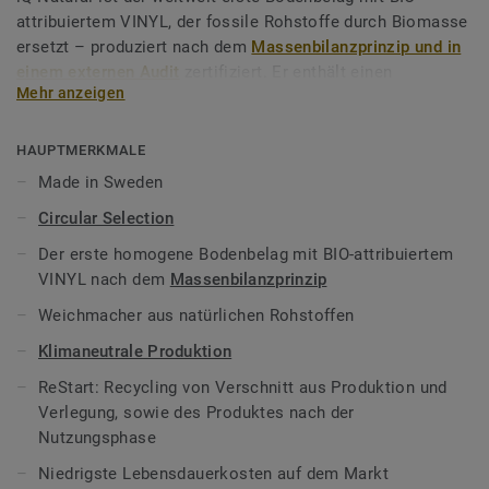
attribuiertem VINYL, der fossile Rohstoffe durch Biomasse
ersetzt – produziert nach dem
Massenbilanzprinzip und in
einem externen Audit
zertifiziert. Er enthält einen
Mehr anzeigen
natürlichen, phthalatfreien Weichmacher auf der Basis
pflanzlicher, erneuerbarer Ressourcen.
HAUPTMERKMALE
iQ Natural ist eine Bodenbelagslösung, die zu den
Made in Sweden
elastischen Bodenbelägen mit dem geringsten CO2-
Circular Selection
Fußabdruck auf dem Markt gehört. Über den gesamten
Produktlebenszyklus hinweg bietet das Produkt eine
Der erste homogene Bodenbelag mit BIO-attribuiertem
Lösung, die Treibhausgasemissionen um mehr als -60 % im
VINYL nach dem
Massenbilanzprinzip
Vergleich zu einem durchschnittlichen homogenen
Weichmacher aus natürlichen Rohstoffen
Vinylbodenbelag auf fossiler Basis* reduziert.
Klimaneutrale Produktion
Zudem ist iQ Natural
Reinraum geeignet
und gerade im
ReStart: Recycling von Verschnitt aus Produktion und
Krankenhaus (z.B.im Operationssaal) und der Forschung
Verlegung, sowie des Produktes nach der
gefragt, wo es um den Einsatz in sensiblen Bereichen mit
Nutzungsphase
absoluter Hygiene ankommt. Die strapazierfähige
Oberfläche ist für Schwerlast geeignet, pflegeleicht und
Niedrigste Lebensdauerkosten auf dem Markt