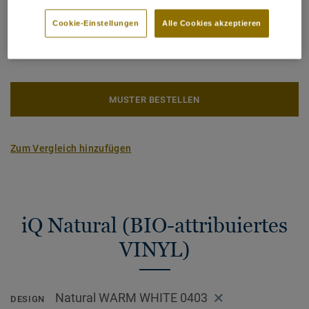
generischen EPD ERF20180176-CCI1-EN.
Gesamter CO2 Fußabdruck (Recycling)
2
3.09 kg CO
/m
2
Cookie-Einstellungen
Alle Cookies akzeptieren
CO2 FUSSABDRUCK BERECHNEN
MUSTER BESTELLEN
Zum Vergleich hinzufügen
iQ Natural (BIO-attribuiertes
VINYL)
Natural WARM WHITE 0403
DESIGN