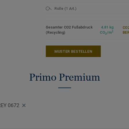
Rolle (1 Art.)
Gesamter CO2 Fußabdruck
4.81 kg
CO2
2
(Recycling)
CO
/m
ER
2
MUSTER BESTELLEN
Primo Premium
EY 0672