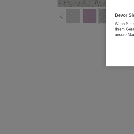
Bevor Sie
Wenn Sie a
Ihrem Gerä
Alle
unsere Ma