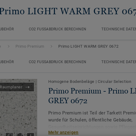
 Primo LIGHT WARM GREY 06
UBEHÖR
CO2 FUSSABDRUCK BERECHNEN
TECHNISCHE DATE
e
Primo Premium
Primo LIGHT WARM GREY 0672
UBEHÖR
CO2 FUSSABDRUCK BERECHNEN
TECHNISCHE DATE
Homogene Bodenbeläge
|
Circular Selection
Raumplaner
Primo Premium - Primo
GREY 0672
Primo Premium ist Teil der Tarkett Prem
wurde für Schulen, öffentliche Gebäude,
Gesundheitseinrichtungen sowie Pflegeei
Mehr anzeigen
Gemeinsam mit Eclipse Premium umfass