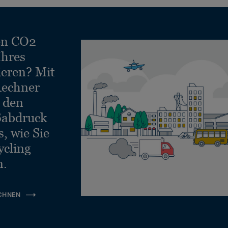
en CO2
Ihres
ieren? Mit
echner
e den
ßabdruck
, wie Sie
ycling
n.
CHNEN