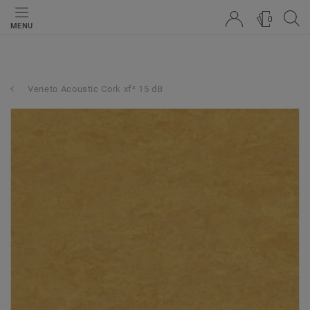
0
MENU
Veneto Acoustic Cork xf² 15 dB