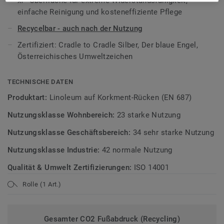
xf²-Oberfläche für extreme Widerstandsfähigkeit,
Teil unserer
Tarkett Circular Selection
, unseren
einfache Reinigung und kosteneffiziente Pflege
nachhaltigen und kreislauffähigen
Bodenbelagskollektionen. Recyclingfähig auch nach dem
Recycelbar - auch nach der Nutzung
Gebrauch.
Zertifiziert: Cradle to Cradle Silber, Der blaue Engel,
Österreichisches Umweltzeichen
Mehr über Tarkett Linoleum erfahren:
Tarkett Linoleum
.
TECHNISCHE DATEN
Produktart:
Linoleum auf Korkment-Rücken (EN 687)
Nutzungsklasse Wohnbereich:
23 starke Nutzung
Nutzungsklasse Geschäftsbereich:
34 sehr starke Nutzung
Nutzungsklasse Industrie:
42 normale Nutzung
Qualität & Umwelt Zertifizierungen:
ISO 14001
Rolle (1 Art.)
Gesamter CO2 Fußabdruck (Recycling)