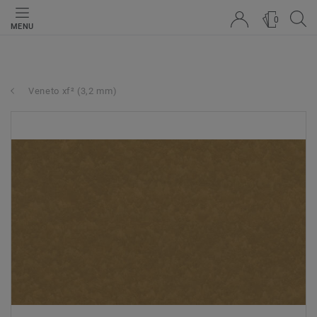
0
MENU
Veneto xf² (3,2 mm)