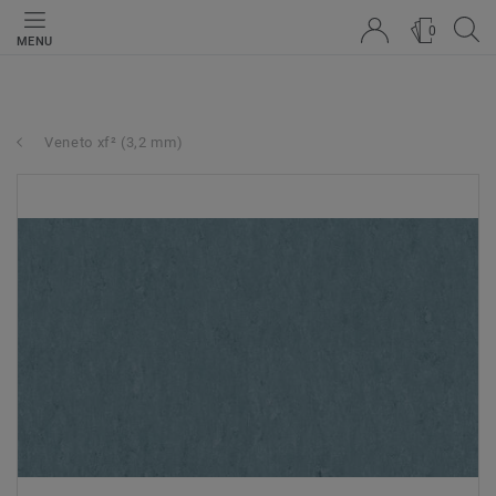
0
MENU
Veneto xf² (3,2 mm)