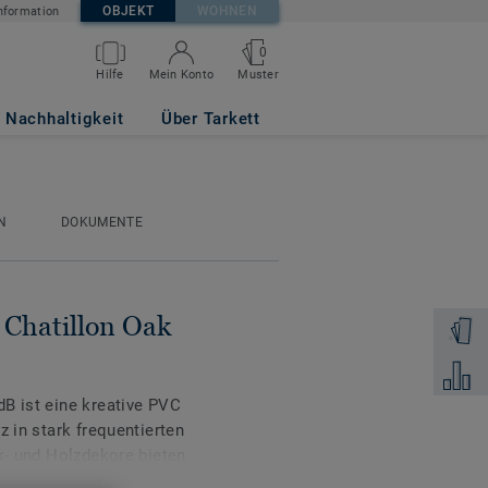
OBJEKT
WOHNEN
nformation
0
Muster
Hilfe
Mein Konto
BEIGE
Nachhaltigkeit
Über Tarkett
N
DOKUMENTE
- Chatillon Oak
Muster 
Zum Ver
B ist eine kreative PVC
z in stark frequentierten
ck- und Holzdekore bieten
 Innenräume zu schaffen.