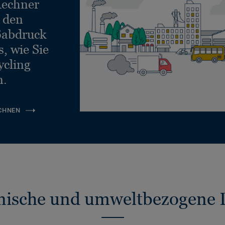
echner
e den
ßabdruck
, wie Sie
ycling
n.
CHNEN
nische und umweltbezogene 