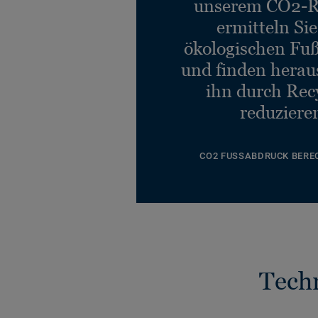
unserem CO2-R
ermitteln Si
ökologischen Fu
und finden heraus
ihn durch Rec
reduziere
CO2 FUSSABDRUCK BERE
Tech