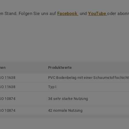
en Stand. Folgen Sie uns auf
Facebook
und
YouTube
oder abonn
men
Produktwerte
SO 11638
PVC Bodenbelag mit einer Schaumstoffschicht
SO 11638
Typ I
SO 10874
34 sehr starke Nutzung
SO 10874
42 normale Nutzung