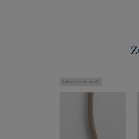
Z
Schweißschnur (2)