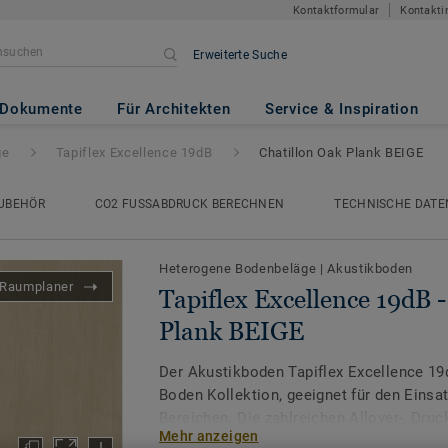
Kontaktformular
Kontakti
Erweiterte Suche
ce 19dB
- Chatillon Oak Plank 
Dokumente
Für Architekten
Service & Inspiration
ge
Tapiflex Excellence 19dB
Chatillon Oak Plank BEIGE
UBEHÖR
CO2 FUSSABDRUCK BERECHNEN
TECHNISCHE DATE
Heterogene Bodenbeläge
|
Akustikboden
Raumplaner
Tapiflex Excellence 19dB 
Plank BEIGE
Der Akustikboden Tapiflex Excellence 19d
Boden Kollektion, geeignet für den Einsat
Bereichen. Die zahlreichen Allover-, Dru
Mehr anzeigen
endlose Möglichkeiten, um inspirierende