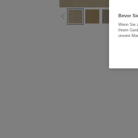
Bevor Sie
Wenn Sie a
Ihrem Gerä
Alle
unsere Ma