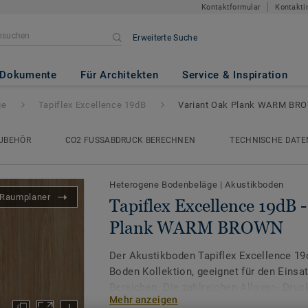
Kontaktformular
Kontakti
Erweiterte Suche
ce 19dB
- Variant Oak Plank
Dokumente
Für Architekten
Service & Inspiration
ge
Tapiflex Excellence 19dB
Variant Oak Plank WARM BR
UBEHÖR
CO2 FUSSABDRUCK BERECHNEN
TECHNISCHE DATE
Heterogene Bodenbeläge
|
Akustikboden
Raumplaner
Tapiflex Excellence 19dB 
Plank WARM BROWN
Der Akustikboden Tapiflex Excellence 19d
Boden Kollektion, geeignet für den Einsat
Bereichen. Die zahlreichen Allover-, Dru
Mehr anzeigen
endlose Möglichkeiten, um inspirierende