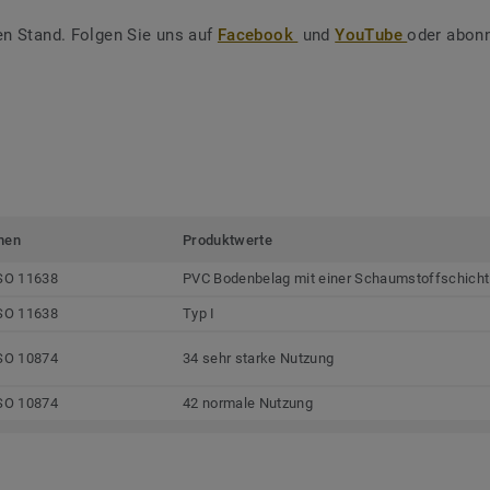
en Stand. Folgen Sie uns auf
Facebook
und
YouTube
oder abonn
men
Produktwerte
SO 11638
PVC Bodenbelag mit einer Schaumstoffschicht
SO 11638
Typ I
SO 10874
34 sehr starke Nutzung
SO 10874
42 normale Nutzung