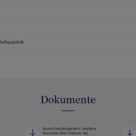
uftqualität
Dokumente
Ausschreibungstext (weitere
Formate über Heinze.de)