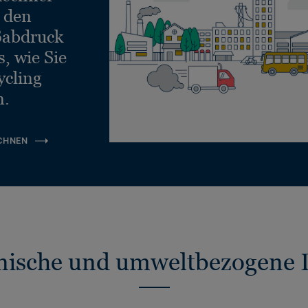
e den
ßabdruck
, wie Sie
ycling
n.
CHNEN
nische und umweltbezogene 