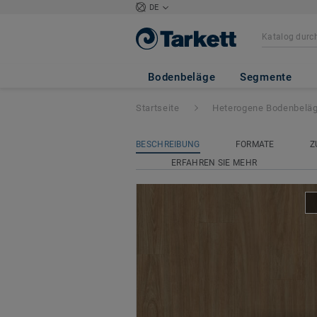
DE
Tapiflex Excellen
Bodenbeläge
Segmente
Startseite
Heterogene Bodenbelä
BESCHREIBUNG
FORMATE
Z
ERFAHREN SIE MEHR