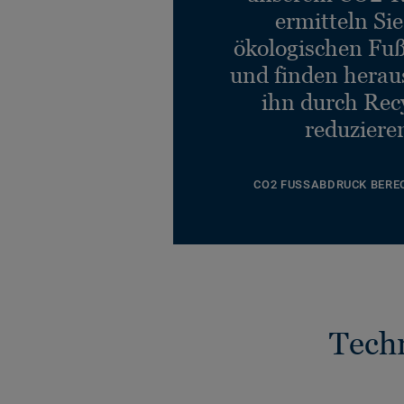
ermitteln Si
ökologischen Fu
und finden heraus
ihn durch Rec
reduziere
CO2 FUSSABDRUCK BERE
Tech