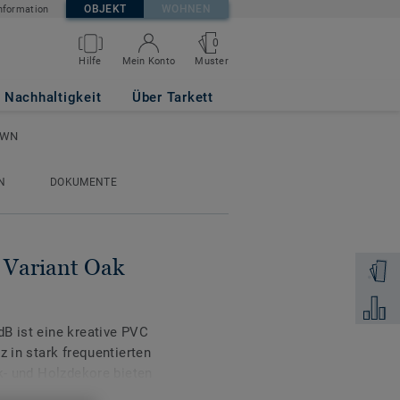
OBJEKT
WOHNEN
nformation
0
Muster
Hilfe
Mein Konto
 WARM BROWN
Nachhaltigkeit
Über Tarkett
OWN
N
DOKUMENTE
- Variant Oak
Muster 
Zum Ver
B ist eine kreative PVC
z in stark frequentierten
ck- und Holzdekore bieten
 Innenräume zu schaffen.