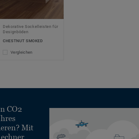
Dekorative Sockelleisten für
Designböden
CHESTNUT SMOKED
Vergleichen
en CO2
Ihres
ieren? Mit
echner