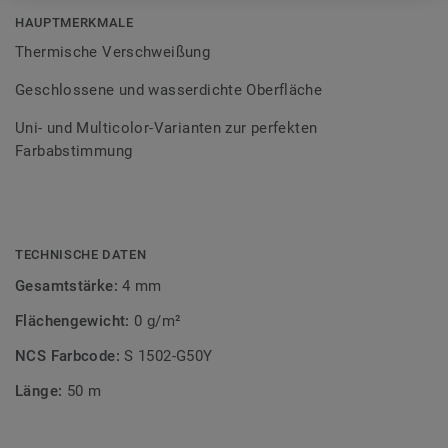
Bodenbelagssortiment abgestimmt. Durch die Verwendung
HAUPTMERKMALE
von Kontrastfarben lassen sich auch besondere
Thermische Verschweißung
Designeffekte schaffen.
Geschlossene und wasserdichte Oberfläche
Uni- und Multicolor-Varianten zur perfekten
Farbabstimmung
TECHNISCHE DATEN
Gesamtstärke:
4 mm
Flächengewicht:
0 g/m²
NCS Farbcode:
S 1502-G50Y
Länge:
50 m