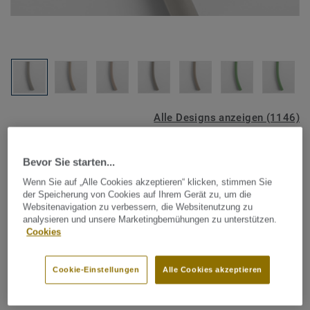
Alle Designs anzeigen (1146)
Tarkett Zubehör Komplettsortiment
|
Schweißschnüre
Bevor Sie starten...
Schweißschnur für PVC-Böden
Wenn Sie auf „Alle Cookies akzeptieren“ klicken, stimmen Sie
- AQUA WRHFS014
der Speicherung von Cookies auf Ihrem Gerät zu, um die
Websitenavigation zu verbessern, die Websitenutzung zu
analysieren und unsere Marketingbemühungen zu unterstützen.
Schweißschnüre werden zur thermischen Verschweißung
Cookies
zweier PVC-Bahnen verwendet und sorgen für eine
wasserdichte und geschlossene Oberfläche, Grundlage für
Cookie-Einstellungen
Alle Cookies akzeptieren
perfekte Hygiene und einfache Reinigung. Tarkett
Mehr anzeigen
Schweißschnüre sind erhältlich in den Varianten Uni und
Multicolor und sind farblich auf unser