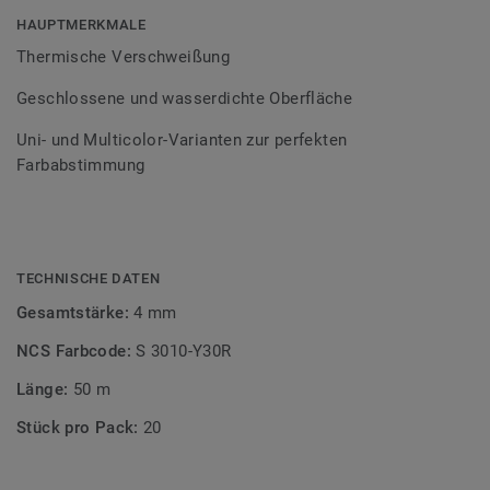
Bodenbelagssortiment abgestimmt. Durch die Verwendung
HAUPTMERKMALE
von Kontrastfarben lassen sich auch besondere
Thermische Verschweißung
Designeffekte schaffen.
Geschlossene und wasserdichte Oberfläche
Uni- und Multicolor-Varianten zur perfekten
Farbabstimmung
TECHNISCHE DATEN
Gesamtstärke:
4 mm
NCS Farbcode:
S 3010-Y30R
Länge:
50 m
Stück pro Pack:
20