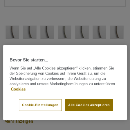
Alle Designs anzeigen (1146)
Bevor Sie starten...
Tarkett Zubehör Komplettsortiment
|
Schweißschnüre
Wenn Sie auf „Alle Cookies akzeptieren“ klicken, stimmen Sie
Schweißschnur für PVC-Böden
der Speicherung von Cookies auf Ihrem Gerät zu, um die
Websitenavigation zu verbessern, die Websitenutzung zu
- Multicolour BEIGE 0143
analysieren und unsere Marketingbemühungen zu unterstützen.
Cookies
Schweißschnüre werden zur thermischen Verschweißung
zweier PVC-Bahnen verwendet und sorgen für eine
Cookie-Einstellungen
Alle Cookies akzeptieren
wasserdichte und geschlossene Oberfläche, Grundlage für
perfekte Hygiene und einfache Reinigung. Tarkett
Mehr anzeigen
Schweißschnüre sind erhältlich in den Varianten Uni und
Multicolor und sind farblich auf unser