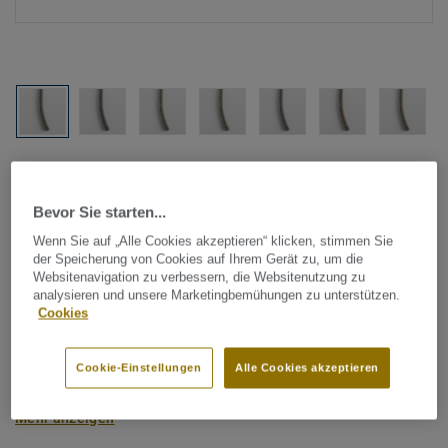
Alle Designs anzeigen (1146)
Bevor Sie starten...
Tarkett Zubehör Komplettsortiment
|
Schweißschnüre
Schweißschnur für PVC-Böden
Wenn Sie auf „Alle Cookies akzeptieren“ klicken, stimmen Sie
der Speicherung von Cookies auf Ihrem Gerät zu, um die
- Multicolour BEIGE 0147
Websitenavigation zu verbessern, die Websitenutzung zu
analysieren und unsere Marketingbemühungen zu unterstützen.
Cookies
Schweißschnüre werden zur thermischen Verschweißung
zweier PVC-Bahnen verwendet und sorgen für eine
Cookie-Einstellungen
Alle Cookies akzeptieren
wasserdichte und geschlossene Oberfläche, Grundlage für
perfekte Hygiene und einfache Reinigung. Tarkett
Mehr anzeigen
Schweißschnüre sind erhältlich in den Varianten Uni und
Multicolor und sind farblich auf unser