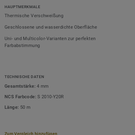
Bodenbelagssortiment abgestimmt. Durch die Verwendung
HAUPTMERKMALE
von Kontrastfarben lassen sich auch besondere
Thermische Verschweißung
Designeffekte schaffen.
Geschlossene und wasserdichte Oberfläche
Uni- und Multicolor-Varianten zur perfekten
Farbabstimmung
TECHNISCHE DATEN
Gesamtstärke:
4 mm
NCS Farbcode:
S 2010-Y20R
Länge:
50 m
Zum Vergleich hinzufügen