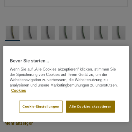
Alle Designs anzeigen (1146)
Bevor Sie starten...
Tarkett Zubehör Komplettsortiment
|
Schweißschnüre
Wenn Sie auf „Alle Cookies akzeptieren“ klicken, stimmen Sie
Schweißschnur für PVC-Böden
der Speicherung von Cookies auf Ihrem Gerät zu, um die
Websitenavigation zu verbessern, die Websitenutzung zu
- Multicolour GREEN 0349
analysieren und unsere Marketingbemühungen zu unterstützen.
Cookies
Schweißschnüre werden zur thermischen Verschweißung
zweier PVC-Bahnen verwendet und sorgen für eine
Cookie-Einstellungen
Alle Cookies akzeptieren
wasserdichte und geschlossene Oberfläche, Grundlage für
perfekte Hygiene und einfache Reinigung. Tarkett
Mehr anzeigen
Schweißschnüre sind erhältlich in den Varianten Uni und
Multicolor und sind farblich auf unser