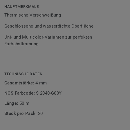
Bodenbelagssortiment abgestimmt. Durch die Verwendung
HAUPTMERKMALE
von Kontrastfarben lassen sich auch besondere
Thermische Verschweißung
Designeffekte schaffen.
Geschlossene und wasserdichte Oberfläche
Uni- und Multicolor-Varianten zur perfekten
Farbabstimmung
TECHNISCHE DATEN
Gesamtstärke:
4 mm
NCS Farbcode:
S 2040-G80Y
Länge:
50 m
Stück pro Pack:
20