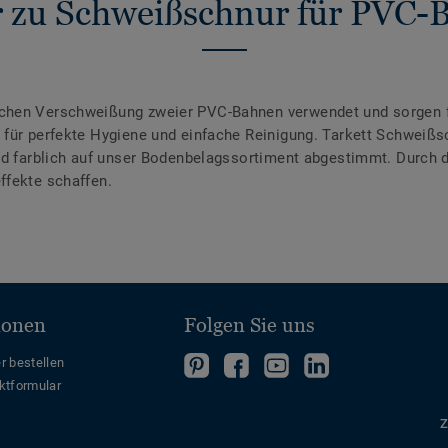
 zu Schweißschnur für PVC-
chen Verschweißung zweier PVC-Bahnen verwendet und sorgen f
für perfekte Hygiene und einfache Reinigung. Tarkett Schweißsc
ind farblich auf unser Bodenbelagssortiment abgestimmt. Durch
ffekte schaffen.
ionen
Folgen Sie uns
Folgen
Folgen
Folge
Folgen
r bestellen
ktformular
Sie
Sie
uns
Sie
uns
uns
auf
uns
Z
auf
auf
YouTube
auf