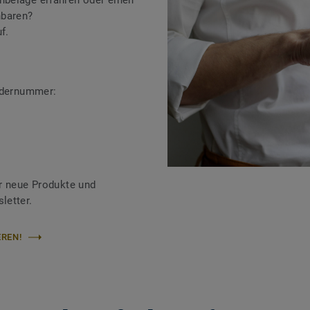
beläge erfahren oder einen
nbaren?
f.
ändernummer:
r neue Produkte und
letter.
REN!