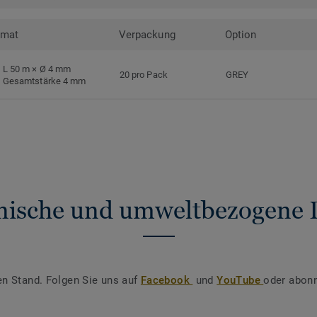
rmat
Verpackung
Option
L 50 m × Ø 4 mm
20 pro Pack
GREY
Gesamtstärke 4 mm
nische und umweltbezogene 
en Stand. Folgen Sie uns auf
Facebook
und
YouTube
oder abonn