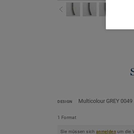
Alle De
Multicolour GREY 0049
DESIGN
1 Format
Sie müssen sich
um die W
anmelden