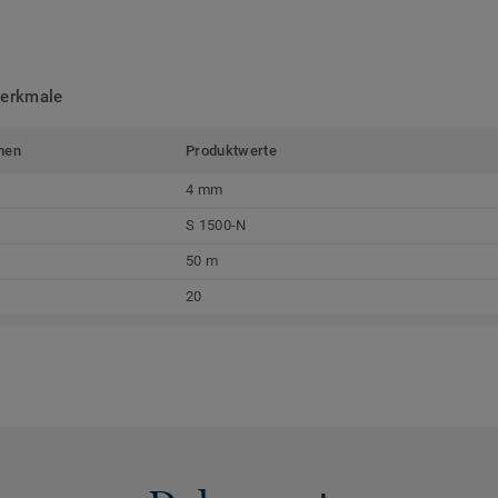
merkmale
men
Produktwerte
4 mm
S 1500-N
50 m
20