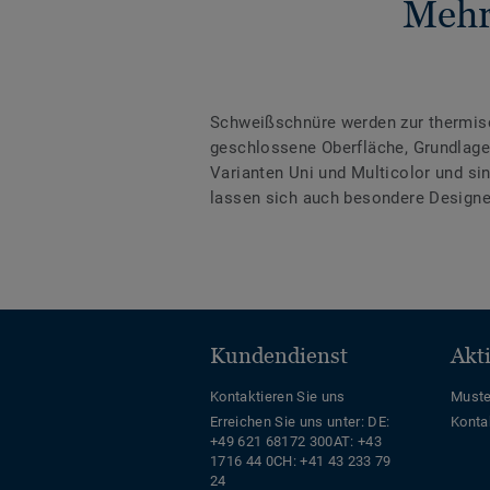
Mehr
Schweißschnüre werden zur thermis
geschlossene Oberfläche, Grundlage 
Varianten Uni und Multicolor und s
lassen sich auch besondere Designe
Kundendienst
Akt
Kontaktieren Sie uns
Muste
Erreichen Sie uns unter:
DE:
Konta
+49 621 68172 300
AT: +43
1716 44 0
CH: +41 43 233 79
24