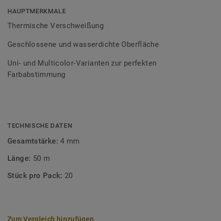
Bodenbelagssortiment abgestimmt. Durch die Verwendung
HAUPTMERKMALE
von Kontrastfarben lassen sich auch besondere
Thermische Verschweißung
Designeffekte schaffen.
Geschlossene und wasserdichte Oberfläche
Uni- und Multicolor-Varianten zur perfekten
Farbabstimmung
TECHNISCHE DATEN
Gesamtstärke:
4 mm
Länge:
50 m
Stück pro Pack:
20
Zum Vergleich hinzufügen