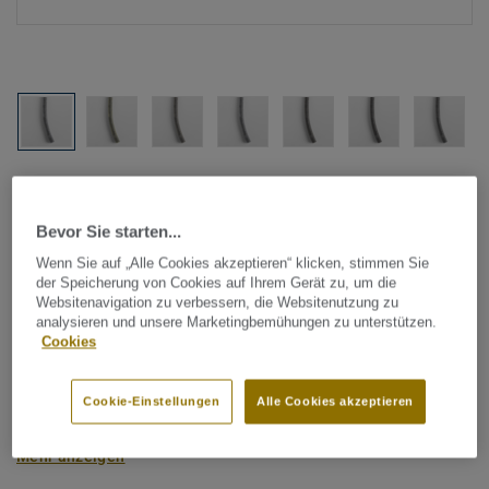
Alle Designs anzeigen (1146)
Bevor Sie starten...
Tarkett Zubehör Komplettsortiment
|
Schweißschnüre
Schweißschnur für PVC-Böden
Wenn Sie auf „Alle Cookies akzeptieren“ klicken, stimmen Sie
der Speicherung von Cookies auf Ihrem Gerät zu, um die
- Multicolour GREY 0168
Websitenavigation zu verbessern, die Websitenutzung zu
analysieren und unsere Marketingbemühungen zu unterstützen.
Cookies
Schweißschnüre werden zur thermischen Verschweißung
zweier PVC-Bahnen verwendet und sorgen für eine
Cookie-Einstellungen
Alle Cookies akzeptieren
wasserdichte und geschlossene Oberfläche, Grundlage für
perfekte Hygiene und einfache Reinigung. Tarkett
Mehr anzeigen
Schweißschnüre sind erhältlich in den Varianten Uni und
Multicolor und sind farblich auf unser