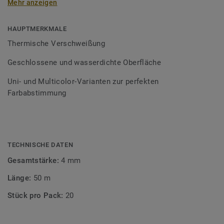
Mehr anzeigen
Schweißschnüre sind erhältlich in den Varianten Uni und
Multicolor und sind farblich auf unser
Bodenbelagssortiment abgestimmt. Durch die Verwendung
HAUPTMERKMALE
von Kontrastfarben lassen sich auch besondere
Thermische Verschweißung
Designeffekte schaffen.
Geschlossene und wasserdichte Oberfläche
Uni- und Multicolor-Varianten zur perfekten
Farbabstimmung
TECHNISCHE DATEN
Gesamtstärke:
4 mm
Länge:
50 m
Stück pro Pack:
20