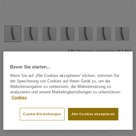
Alle Designs anzeigen (1146)
Bevor Sie starten...
Tarkett Zubehör Komplettsortiment
|
Schweißschnüre
Schweißschnur für PVC-Böden
Wenn Sie auf „Alle Cookies akzeptieren“ klicken, stimmen Sie
der Speicherung von Cookies auf Ihrem Gerät zu, um die
- Multicolour LIGHT GREEN
Websitenavigation zu verbessern, die Websitenutzung zu
analysieren und unsere Marketingbemühungen zu unterstützen.
0413
Cookies
Schweißschnüre werden zur thermischen Verschweißung
Cookie-Einstellungen
Alle Cookies akzeptieren
zweier PVC-Bahnen verwendet und sorgen für eine
wasserdichte und geschlossene Oberfläche, Grundlage für
perfekte Hygiene und einfache Reinigung. Tarkett