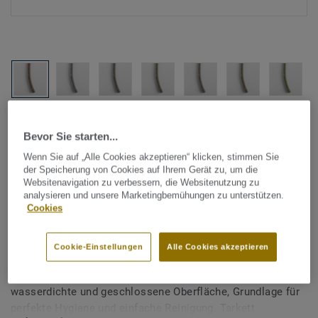
Alle Designs anzeigen (1146)
Bevor Sie starten...
Tarkett Zubehör Komplettsortiment
|
Schweißschnüre
Wenn Sie auf „Alle Cookies akzeptieren“ klicken, stimmen Sie
der Speicherung von Cookies auf Ihrem Gerät zu, um die
Schweißschnur für PVC-Böden
Websitenavigation zu verbessern, die Websitenutzung zu
analysieren und unsere Marketingbemühungen zu unterstützen.
- Multicolour LIGHT
Cookies
TERRACOTTA 0268
Cookie-Einstellungen
Alle Cookies akzeptieren
Schweißschnüre werden zur thermischen Verschweißung
zweier PVC-Bahnen verwendet und sorgen für eine
wasserdichte und geschlossene Oberfläche, Grundlage für
perfekte Hygiene und einfache Reinigung. Tarkett