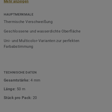
Mehr anzeigen
Schweißschnüre sind erhältlich in den Varianten Uni und
Multicolor und sind farblich auf unser
Bodenbelagssortiment abgestimmt. Durch die Verwendung
HAUPTMERKMALE
von Kontrastfarben lassen sich auch besondere
Thermische Verschweißung
Designeffekte schaffen.
Geschlossene und wasserdichte Oberfläche
Uni- und Multicolor-Varianten zur perfekten
Farbabstimmung
TECHNISCHE DATEN
Gesamtstärke:
4 mm
Länge:
50 m
Stück pro Pack:
20