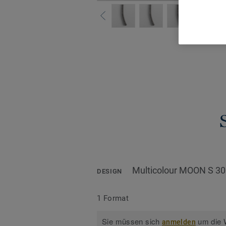
Alle De
Multicolour MOON S 3
DESIGN
1 Format
Sie müssen sich
um die W
anmelden