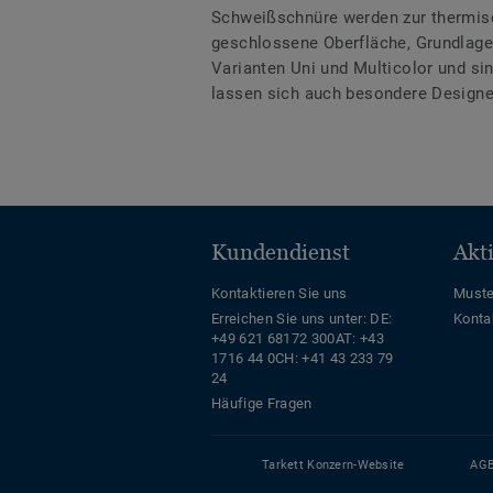
Schweißschnüre werden zur thermis
geschlossene Oberfläche, Grundlage 
Varianten Uni und Multicolor und s
lassen sich auch besondere Designe
Kundendienst
Akt
Kontaktieren Sie uns
Muste
Erreichen Sie uns unter:
DE:
Konta
+49 621 68172 300
AT: +43
1716 44 0
CH: +41 43 233 79
24
Häufige Fragen
Tarkett Konzern-Website
AG