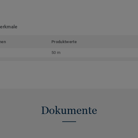
merkmale
men
Produktwerte
50 m
Dokumente