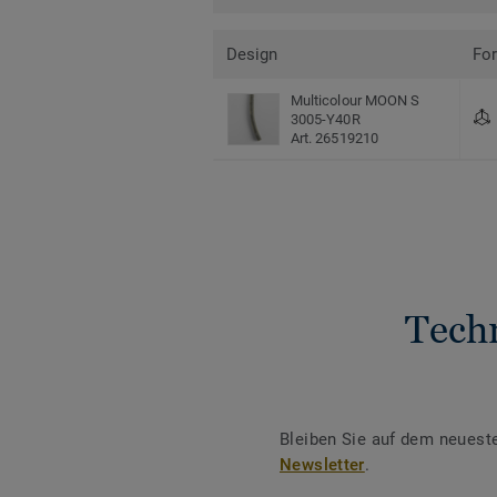
Design
Fo
Multicolour MOON S
3005-Y40R
Art. 26519210
Tech
Bleiben Sie auf dem neuest
Newsletter
.