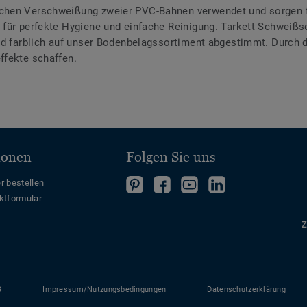
chen Verschweißung zweier PVC-Bahnen verwendet und sorgen f
für perfekte Hygiene und einfache Reinigung. Tarkett Schweißsc
ind farblich auf unser Bodenbelagssortiment abgestimmt. Durch
ffekte schaffen.
ionen
Folgen Sie uns
Folgen
Folgen
Folge
Folgen
r bestellen
ktformular
Sie
Sie
uns
Sie
uns
uns
auf
uns
Z
auf
auf
YouTube
auf
Pinterest
Facebook
LinkedIn
B
Impressum/Nutzungsbedingungen
Datenschutzerklärung