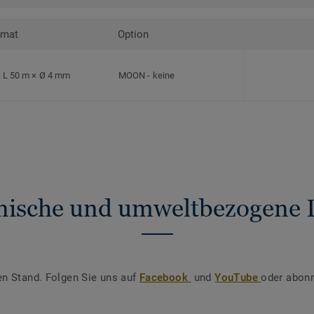
rmat
Option
L 50 m × Ø 4 mm
MOON
-
keine
nische und umweltbezogene 
en Stand. Folgen Sie uns auf
Facebook
und
YouTube
oder abonn