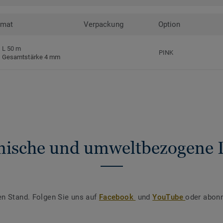
rmat
Verpackung
Option
L 50 m
PINK
Gesamtstärke 4 mm
nische und umweltbezogene 
en Stand. Folgen Sie uns auf
Facebook
und
YouTube
oder abonn