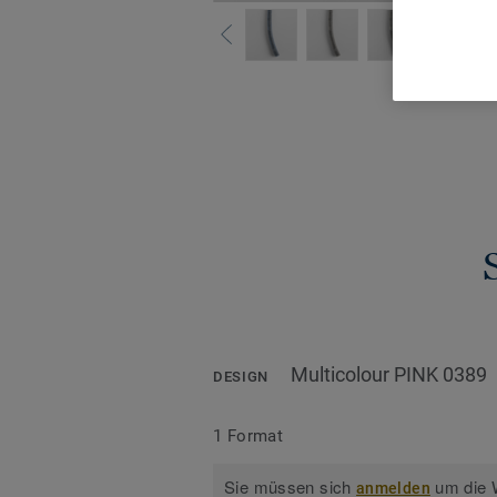
Alle De
Multicolour PINK 0389
DESIGN
1 Format
Sie müssen sich
um die W
anmelden