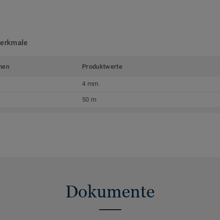
merkmale
men
Produktwerte
4 mm
50 m
Dokumente