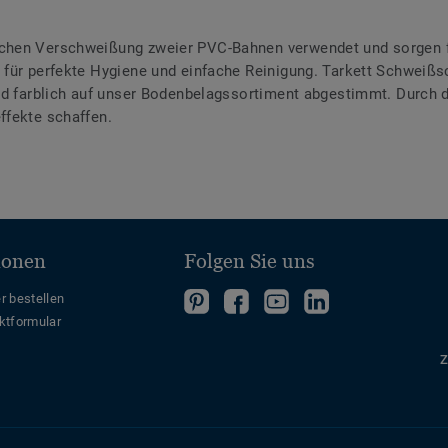
chen Verschweißung zweier PVC-Bahnen verwendet und sorgen f
für perfekte Hygiene und einfache Reinigung. Tarkett Schweißsc
ind farblich auf unser Bodenbelagssortiment abgestimmt. Durch
ffekte schaffen.
ionen
Folgen Sie uns
Folgen
Folgen
Folge
Folgen
r bestellen
ktformular
Sie
Sie
uns
Sie
uns
uns
auf
uns
Z
auf
auf
YouTube
auf
Pinterest
Facebook
LinkedIn