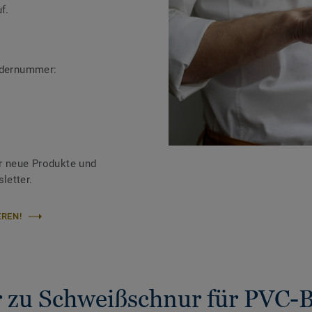
f.
ändernummer:
r neue Produkte und
letter.
REN!
 zu Schweißschnur für PVC-