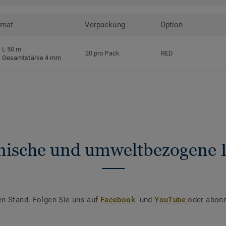
rmat
Verpackung
Option
L 50 m
20 pro Pack
RED
Gesamtstärke 4 mm
nische und umweltbezogene 
en Stand. Folgen Sie uns auf
Facebook
und
YouTube
oder abonn