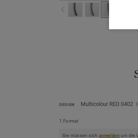
Alle De
Multicolour RED 0402
DESIGN
1 Format
Sie müssen sich
um die W
anmelden