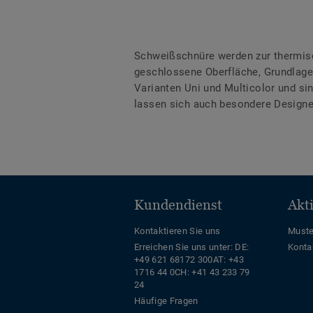
Schweißschnüre werden zur thermis
geschlossene Oberfläche, Grundlage 
Varianten Uni und Multicolor und s
lassen sich auch besondere Designe
Kundendienst
Akt
Kontaktieren Sie uns
Muste
Erreichen Sie uns unter:
DE:
Konta
+49 621 68172 300
AT: +43
1716 44 0
CH: +41 43 233 79
24
Häufige Fragen