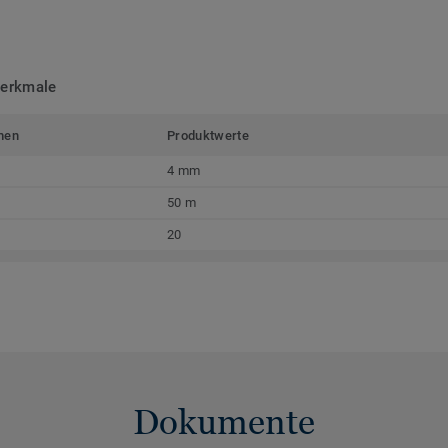
merkmale
men
Produktwerte
4 mm
50 m
20
Dokumente