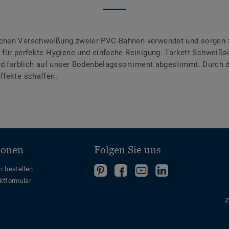
chen Verschweißung zweier PVC-Bahnen verwendet und sorgen f
für perfekte Hygiene und einfache Reinigung. Tarkett Schweißsc
ind farblich auf unser Bodenbelagssortiment abgestimmt. Durch
ffekte schaffen.
ionen
Folgen Sie uns
Folgen
Folgen
Folge
Folgen
r bestellen
ktformular
Sie
Sie
uns
Sie
uns
uns
auf
uns
Z
auf
auf
YouTube
auf
Pinterest
Facebook
LinkedIn