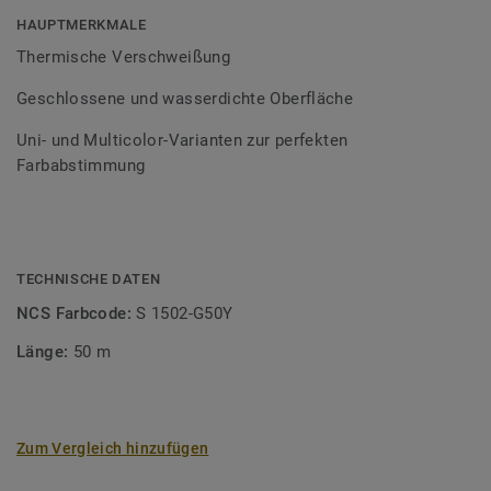
Bodenbelagssortiment abgestimmt. Durch die Verwendung
HAUPTMERKMALE
von Kontrastfarben lassen sich auch besondere
Thermische Verschweißung
Designeffekte schaffen.
Geschlossene und wasserdichte Oberfläche
Uni- und Multicolor-Varianten zur perfekten
Farbabstimmung
TECHNISCHE DATEN
NCS Farbcode:
S 1502-G50Y
Länge:
50 m
Zum Vergleich hinzufügen