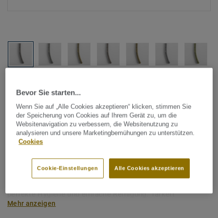
Alle Designs anzeigen (1146)
Bevor Sie starten...
Wenn Sie auf „Alle Cookies akzeptieren“ klicken, stimmen Sie
Tarkett Zubehör Komplettsortiment
|
Schweißschnüre
der Speicherung von Cookies auf Ihrem Gerät zu, um die
Schweißschnur für PVC-Böden
Websitenavigation zu verbessern, die Websitenutzung zu
analysieren und unsere Marketingbemühungen zu unterstützen.
- Multicolour YELLOW 0077
Cookies
Schweißschnüre werden zur thermischen Verschweißung
Cookie-Einstellungen
Alle Cookies akzeptieren
zweier PVC-Bahnen verwendet und sorgen für eine
wasserdichte und geschlossene Oberfläche, Grundlage für
perfekte Hygiene und einfache Reinigung. Tarkett
Mehr anzeigen
Schweißschnüre sind erhältlich in den Varianten Uni und
Multicolor und sind farblich auf unser