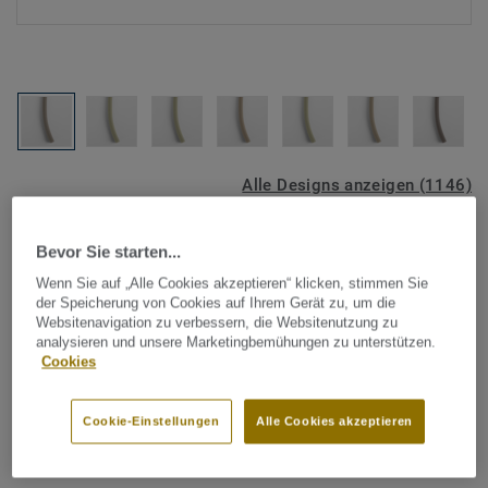
Alle Designs anzeigen (1146)
Tarkett Zubehör Komplettsortiment
|
Schweißschnüre
Bevor Sie starten...
Schweißschnur für PVC-Böden
Wenn Sie auf „Alle Cookies akzeptieren“ klicken, stimmen Sie
- Unicoloured BEIGE 0012
der Speicherung von Cookies auf Ihrem Gerät zu, um die
Websitenavigation zu verbessern, die Websitenutzung zu
analysieren und unsere Marketingbemühungen zu unterstützen.
Schweißschnüre werden zur thermischen Verschweißung
Cookies
zweier PVC-Bahnen verwendet und sorgen für eine
wasserdichte und geschlossene Oberfläche, Grundlage für
Cookie-Einstellungen
Alle Cookies akzeptieren
perfekte Hygiene und einfache Reinigung. Tarkett
Mehr anzeigen
Schweißschnüre sind erhältlich in den Varianten Uni und
Multicolor und sind farblich auf unser