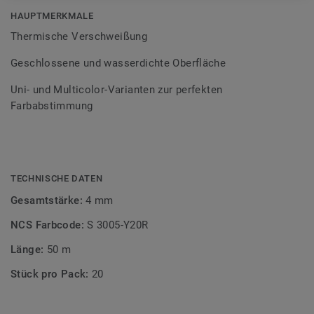
Bodenbelagssortiment abgestimmt. Durch die Verwendung
HAUPTMERKMALE
von Kontrastfarben lassen sich auch besondere
Thermische Verschweißung
Designeffekte schaffen.
Geschlossene und wasserdichte Oberfläche
Uni- und Multicolor-Varianten zur perfekten
Farbabstimmung
TECHNISCHE DATEN
Gesamtstärke:
4 mm
NCS Farbcode:
S 3005-Y20R
Länge:
50 m
Stück pro Pack:
20