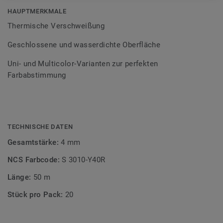
Bodenbelagssortiment abgestimmt. Durch die Verwendung
HAUPTMERKMALE
von Kontrastfarben lassen sich auch besondere
Thermische Verschweißung
Designeffekte schaffen.
Geschlossene und wasserdichte Oberfläche
Uni- und Multicolor-Varianten zur perfekten
Farbabstimmung
TECHNISCHE DATEN
Gesamtstärke:
4 mm
NCS Farbcode:
S 3010-Y40R
Länge:
50 m
Stück pro Pack:
20