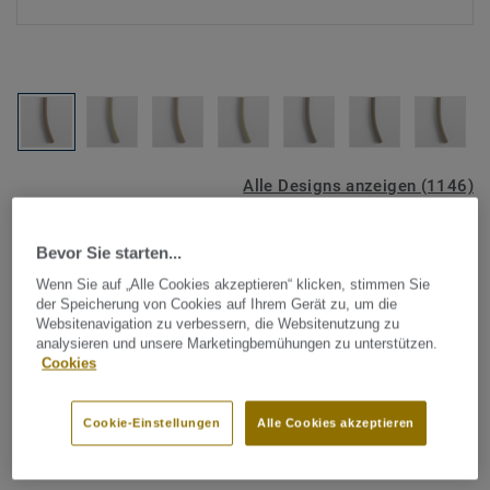
Alle Designs anzeigen (1146)
Tarkett Zubehör Komplettsortiment
|
Schweißschnüre
Bevor Sie starten...
Schweißschnur für PVC-Böden
Wenn Sie auf „Alle Cookies akzeptieren“ klicken, stimmen Sie
- Unicoloured BEIGE 0597
der Speicherung von Cookies auf Ihrem Gerät zu, um die
Websitenavigation zu verbessern, die Websitenutzung zu
analysieren und unsere Marketingbemühungen zu unterstützen.
Schweißschnüre werden zur thermischen Verschweißung
Cookies
zweier PVC-Bahnen verwendet und sorgen für eine
wasserdichte und geschlossene Oberfläche, Grundlage für
Cookie-Einstellungen
Alle Cookies akzeptieren
perfekte Hygiene und einfache Reinigung. Tarkett
Mehr anzeigen
Schweißschnüre sind erhältlich in den Varianten Uni und
Multicolor und sind farblich auf unser