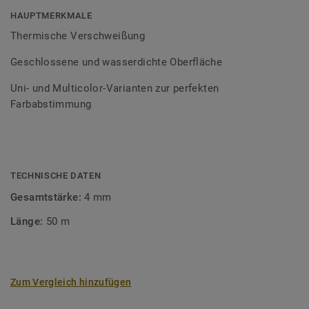
Bodenbelagssortiment abgestimmt. Durch die Verwendung
HAUPTMERKMALE
von Kontrastfarben lassen sich auch besondere
Thermische Verschweißung
Designeffekte schaffen.
Geschlossene und wasserdichte Oberfläche
Uni- und Multicolor-Varianten zur perfekten
Farbabstimmung
TECHNISCHE DATEN
Gesamtstärke:
4 mm
Länge:
50 m
Zum Vergleich hinzufügen