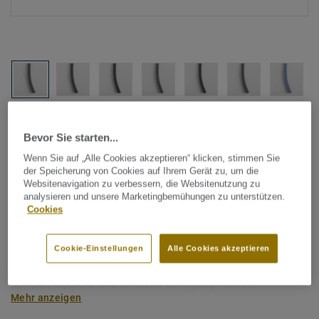
Alle Designs anzeigen (1146)
Bevor Sie starten...
Tarkett Zubehör Komplettsortiment
|
Schweißschnüre
Wenn Sie auf „Alle Cookies akzeptieren“ klicken, stimmen Sie
der Speicherung von Cookies auf Ihrem Gerät zu, um die
Schweißschnur für PVC-Böden
Websitenavigation zu verbessern, die Websitenutzung zu
- Unicoloured BLACK 0755
analysieren und unsere Marketingbemühungen zu unterstützen.
Cookies
Schweißschnüre werden zur thermischen Verschweißung
Cookie-Einstellungen
Alle Cookies akzeptieren
zweier PVC-Bahnen verwendet und sorgen für eine
wasserdichte und geschlossene Oberfläche, Grundlage für
perfekte Hygiene und einfache Reinigung. Tarkett
Mehr anzeigen
Schweißschnüre sind erhältlich in den Varianten Uni und
Multicolor und sind farblich auf unser