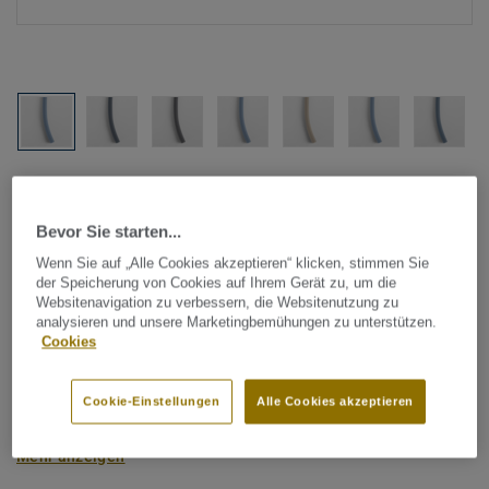
Alle Designs anzeigen (1146)
Bevor Sie starten...
Tarkett Zubehör Komplettsortiment
|
Schweißschnüre
Schweißschnur für PVC-Böden
Wenn Sie auf „Alle Cookies akzeptieren“ klicken, stimmen Sie
der Speicherung von Cookies auf Ihrem Gerät zu, um die
- Unicoloured BLUE 0384
Websitenavigation zu verbessern, die Websitenutzung zu
analysieren und unsere Marketingbemühungen zu unterstützen.
Cookies
Schweißschnüre werden zur thermischen Verschweißung
zweier PVC-Bahnen verwendet und sorgen für eine
Cookie-Einstellungen
Alle Cookies akzeptieren
wasserdichte und geschlossene Oberfläche, Grundlage für
perfekte Hygiene und einfache Reinigung. Tarkett
Mehr anzeigen
Schweißschnüre sind erhältlich in den Varianten Uni und
Multicolor und sind farblich auf unser