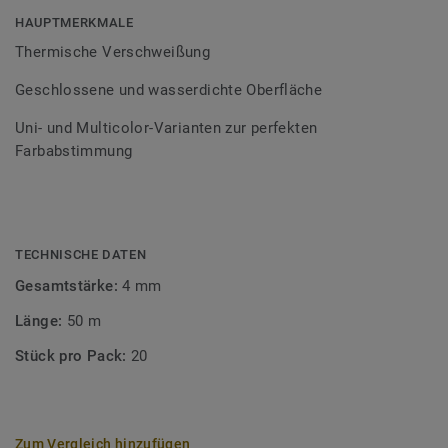
Bodenbelagssortiment abgestimmt. Durch die Verwendung
HAUPTMERKMALE
von Kontrastfarben lassen sich auch besondere
Thermische Verschweißung
Designeffekte schaffen.
Geschlossene und wasserdichte Oberfläche
Uni- und Multicolor-Varianten zur perfekten
Farbabstimmung
TECHNISCHE DATEN
Gesamtstärke:
4 mm
Länge:
50 m
Stück pro Pack:
20
Zum Vergleich hinzufügen